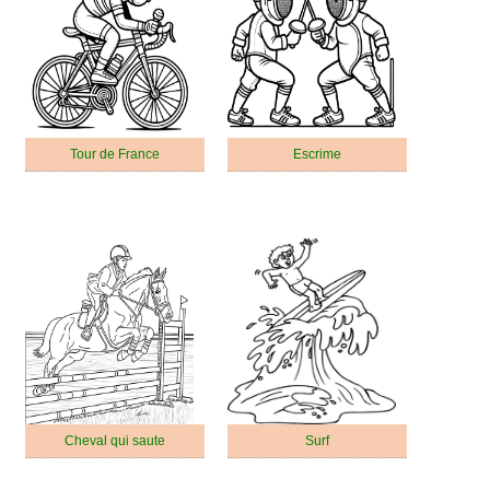
Tour de France
Escrime
Cheval qui saute
Surf