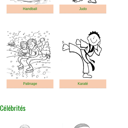
Handball
Judo
Patinage
Karaté
Célébrités