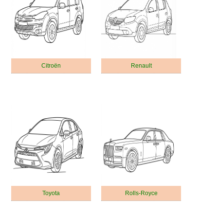
Citroën
Renault
Toyota
Rolls-Royce