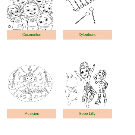
Cocomelon
Xylophone
Musicien
Bébé Lilly