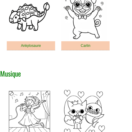
Ankylosaure
Carlin
Musique