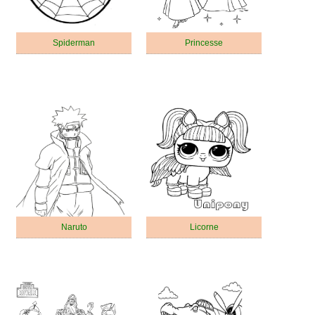
Spiderman
Princesse
Naruto
Licorne