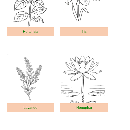
Hortensia
Iris
Lavande
Nénuphar