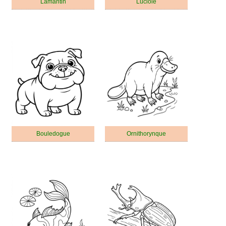
Lamantin
Luciole
Bouledogue
Ornithorynque