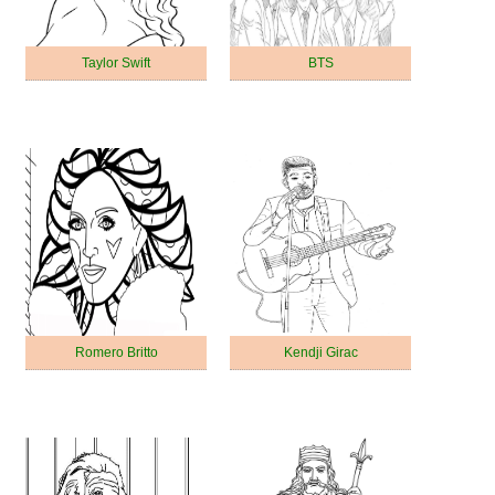
Taylor Swift
BTS
Romero Britto
Kendji Girac