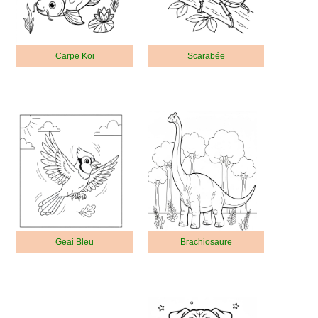
Carpe Koi
Scarabée
Geai Bleu
Brachiosaure