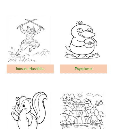
Inosuke Hashibira
Psykokwak