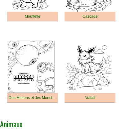
Mouffette
Cascade
Des Minions et des Monstres
Voltali
Animaux