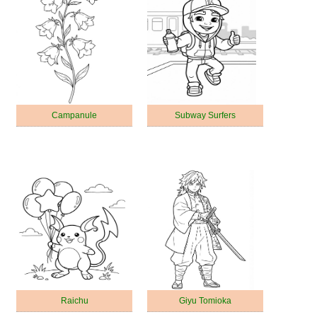
Campanule
Subway Surfers
Raichu
Giyu Tomioka