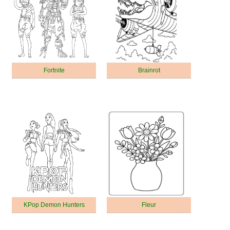
Fortnite
Brainrot
KPop Demon Hunters
Fleur