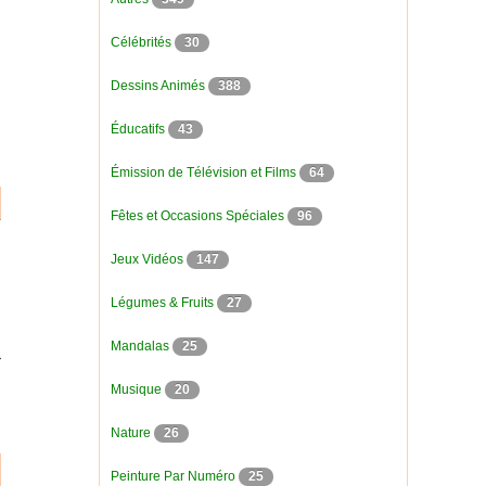
Célébrités
30
Dessins Animés
388
Éducatifs
43
Émission de Télévision et Films
64
Fêtes et Occasions Spéciales
96
Jeux Vidéos
147
Légumes & Fruits
27
Mandalas
25
Musique
20
Nature
26
Peinture Par Numéro
25