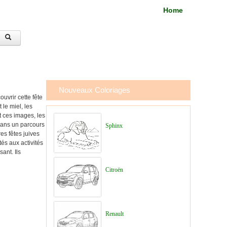
Home
Nouveaux Coloriages
uvrir cette fête
 le miel, les
t ces images, les
 dans un parcours
Sphinx
es fêtes juives
tés aux activités
ant. Ils
Citroën
Renault