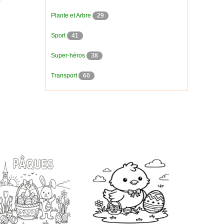
Plante et Arbre
29
Sport
41
Super-héros
38
Transport
60