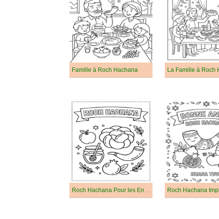
Famille à Roch Hachana
La Famille à Roch
Roch Hachana Pour les Enfants