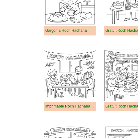
Garçon à Roch Hachana
Gratuit Roch Hach
Imprimable Roch Hachana Pour les Enfants