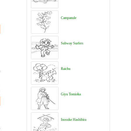
Campanule
Subway Surfers
Raichu
Giyu Tomioka
Inosuke Hashibira