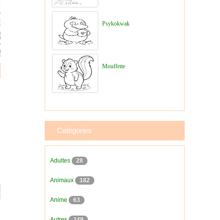
Psykokwak
Mouffette
Catégories
Adultes
28
Animaux
182
Anime
63
Autres
349