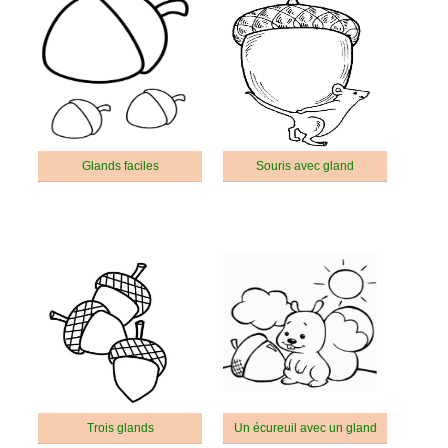
Glands faciles
Souris avec gland
Trois glands
Un écureuil avec un gland