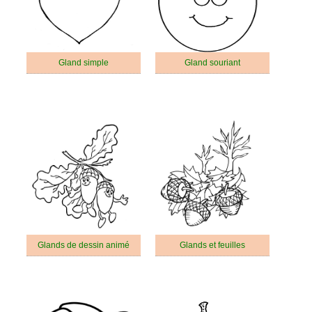
Gland simple
Gland souriant
Glands de dessin animé
Glands et feuilles