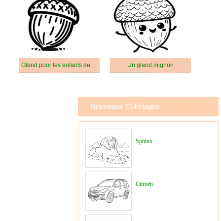
Gland pour les enfants de 3 ans
Un gland mignon
Nouveaux Coloriages
Sphinx
Citroën