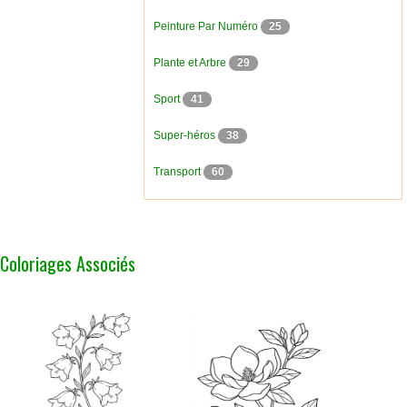
Peinture Par Numéro
25
Plante et Arbre
29
Sport
41
Super-héros
38
Transport
60
Coloriages Associés