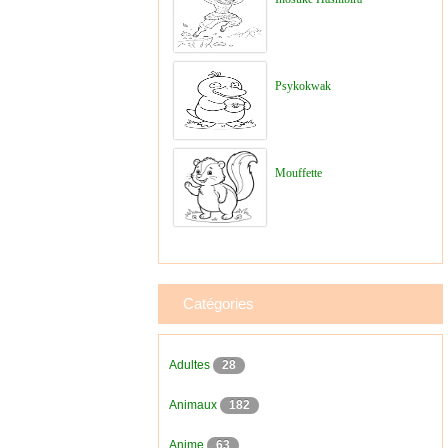
Psykokwak
Mouffette
Catégories
Adultes
28
Animaux
182
Anime
63