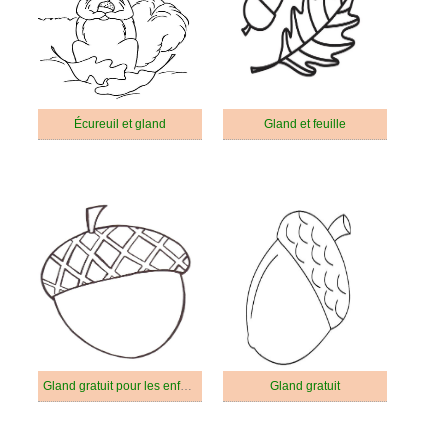
Écureuil et gland
Gland et feuille
Gland gratuit pour les enfants
Gland gratuit