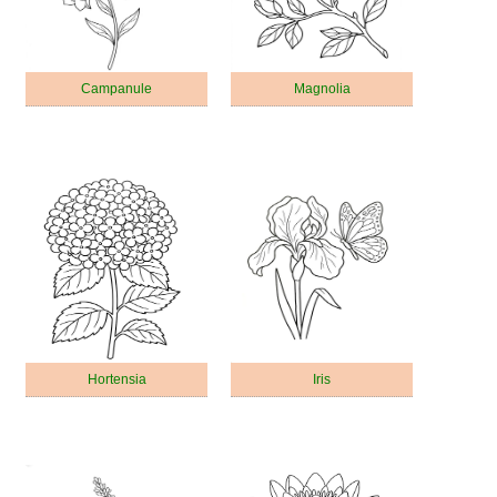
Campanule
Magnolia
Hortensia
Iris