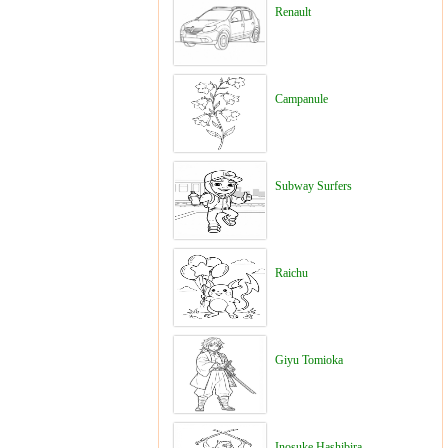
Renault
Campanule
Subway Surfers
Raichu
Giyu Tomioka
Inosuke Hashibira