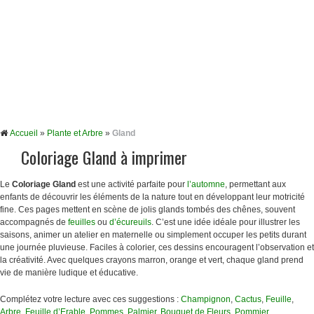
Accueil
»
Plante et Arbre
»
Gland
Coloriage Gland à imprimer
Le
Coloriage Gland
est une activité parfaite pour
l’automne
, permettant aux
enfants de découvrir les éléments de la nature tout en développant leur motricité
fine. Ces pages mettent en scène de jolis glands tombés des chênes, souvent
accompagnés de
feuilles
ou
d’écureuils
. C’est une idée idéale pour illustrer les
saisons, animer un atelier en maternelle ou simplement occuper les petits durant
une journée pluvieuse. Faciles à colorier, ces dessins encouragent l’observation et
la créativité. Avec quelques crayons marron, orange et vert, chaque gland prend
vie de manière ludique et éducative.
Complétez votre lecture avec ces suggestions :
Champignon
,
Cactus
,
Feuille
,
Arbre
,
Feuille d’Erable
,
Pommes
,
Palmier
,
Bouquet de Fleurs
,
Pommier
,…