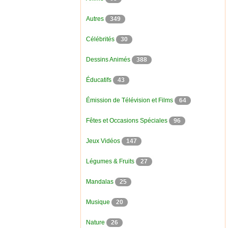
Autres
349
Célébrités
30
Dessins Animés
388
Éducatifs
43
Émission de Télévision et Films
64
Fêtes et Occasions Spéciales
96
Jeux Vidéos
147
Légumes & Fruits
27
Mandalas
25
Musique
20
Nature
26