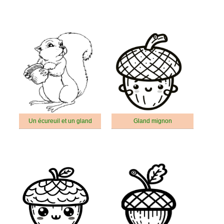
Un écureuil et un gland
Gland mignon