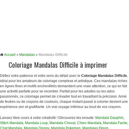
Accueil
»
Mandalas
»
Mandalas Difficile
Coloriage Mandalas Difficile à imprimer
Défiez votre patience et votre sens du détail avec le
Coloriage Mandalas Difficile
,
idéal pour les amateurs de coloriage complexe et artistique. Ces mandalas riches
en lignes fines et motifs enchevêtrés demandent une vraie attention, ce qui en fait
une activité parfaite pour se recentrer. Parfait pour les adultes ou les ados
passionnés, ce coloriage permet de s’évader tout en travaillant la précision. Armé
de feutres ou de crayons de couleurs, chaque instant passé à colorier devient une
expérience zen et gratifiante. Un vrai voyage intérieur au bout de vos crayons.
Laissez libre cours à votre créativité ! Découvrez-les ensuite:
Mandala Dauphin
,
Stitch Mandala
,
Mandala Loup
,
Mandala Cheval
,
Chien Mandala
,
Mandala Facile
,
Chat Mandala
,
Mandala Disney
,
Mandala Pokemon
,
Mandalas Fleurs
, …