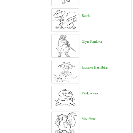
Raichu
Giyu Tomioka
Inosuke Hashibira
Psykokwak
Mouffette