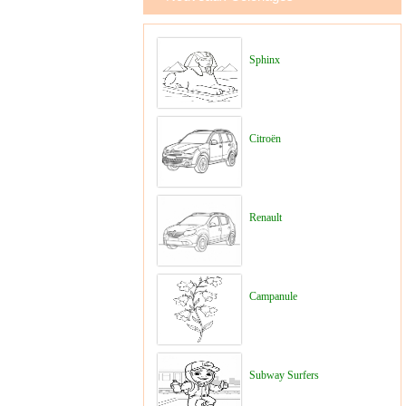
Sphinx
Citroën
Renault
Campanule
Subway Surfers