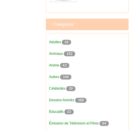
Catégories
Adultes
28
Animaux
182
Anime
63
Autres
349
Célébrités
30
Dessins Animés
388
Éducatifs
43
Émission de Télévision et Films
64