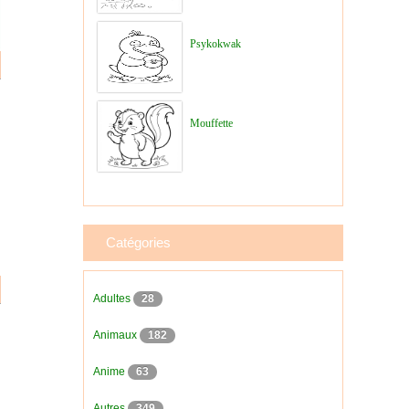
Psykokwak
Mouffette
Catégories
Adultes
28
Animaux
182
Anime
63
Autres
349