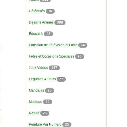
Célébrités
30
Dessins Animés
388
Éducatifs
43
Émission de Télévision et Films
64
Fêtes et Occasions Spéciales
96
Jeux Vidéos
147
Légumes & Fruits
27
Mandalas
25
Musique
20
Nature
26
Peinture Par Numéro
25