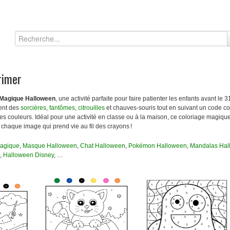
rimer
 Magique Halloween
, une activité parfaite pour faire patienter les enfants avant le 
ient des
sorcières
,
fantômes
,
citrouilles
et chauves-souris tout en suivant un code c
s des couleurs. Idéal pour une activité en classe ou à la maison, ce coloriage magiqu
chaque image qui prend vie au fil des crayons !
agique
,
Masque Halloween
,
Chat Halloween
,
Pokémon Halloween
,
Mandalas Hal
,
Halloween Disney
, …