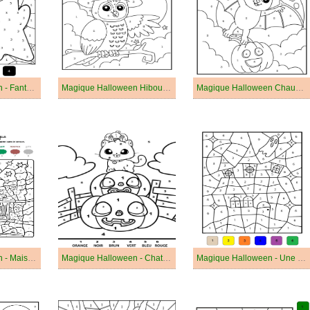
Magique Halloween - Fantôme Triste
Magique Halloween Hibou d'Halloween
Magique Halloween Chauve-souris Mignonne
Magique Halloween - Maison Hantée
Magique Halloween - Chat Noir Mignon
Magique Halloween - Une Maison Hantée