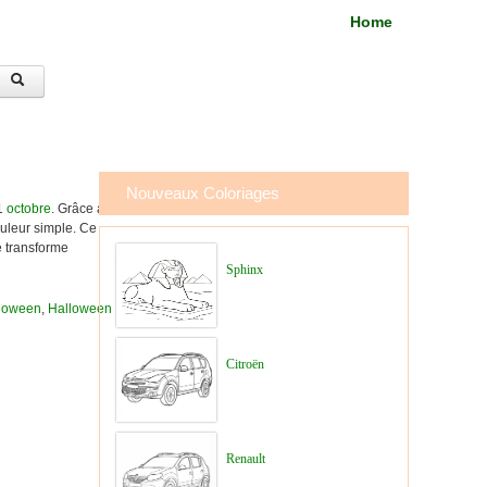
Home
Nouveaux Coloriages
31
octobre
. Grâce à
ouleur simple. Ce
e transforme
Sphinx
loween
,
Halloween
Citroën
Renault