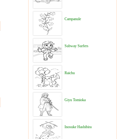
Campanule
Subway Surfers
Raichu
Giyu Tomioka
Inosuke Hashibira