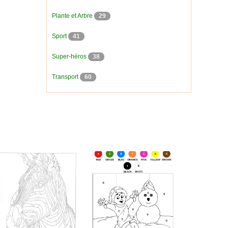
Plante et Arbre
29
Sport
41
Super-héros
38
Transport
60