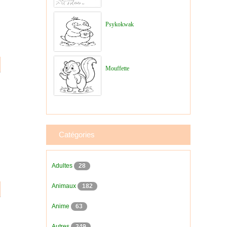
Psykokwak
Mouffette
Catégories
Adultes
28
Animaux
182
Anime
63
Autres
349