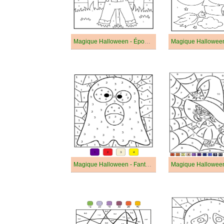
Magique Halloween - Épouvantail Souriant
Magique Halloween - Fantôme Drôle