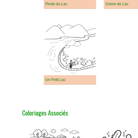
Photo du Lac
Scène de Lac
Un Petit Lac
Coloriages Associés