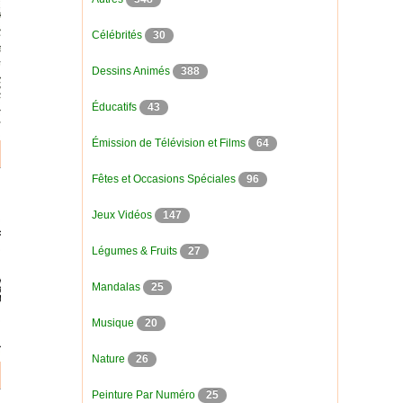
Célébrités
30
Dessins Animés
388
Éducatifs
43
Émission de Télévision et Films
64
Fêtes et Occasions Spéciales
96
Jeux Vidéos
147
Légumes & Fruits
27
Mandalas
25
Musique
20
Nature
26
Peinture Par Numéro
25