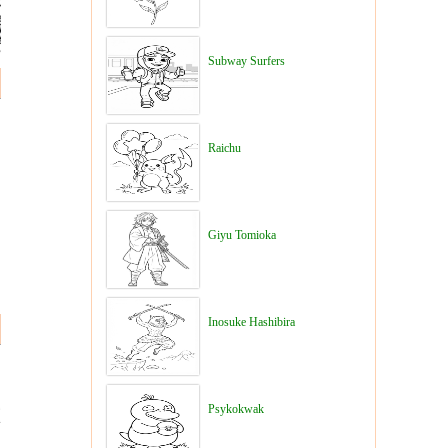
Subway Surfers
Raichu
Giyu Tomioka
Inosuke Hashibira
Psykokwak