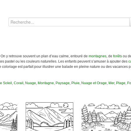
é. On y retrouve souvent un plan d’eau calme, entouré de
montagnes
, de
forêts
ou de
eintes pastel ou les couleurs naturelles. Les enfants peuvent s’amuser à ajouter des
c
coloriage est parfait pour illustrer une balade en pleine nature ou des vacances p
e Soleil
,
Corail
,
Nuage
,
Montagne
,
Paysage
,
Pluie
,
Nuage et Orage
,
Mer
,
Plage
,
Fo