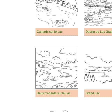
Canards sur le Lac
Dessin du Lac Gratu
Deux Canards sur le Lac
Grand Lac