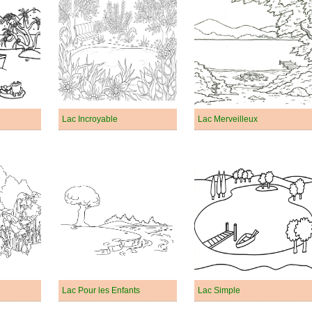
Lac Incroyable
Lac Merveilleux
Lac Pour les Enfants
Lac Simple