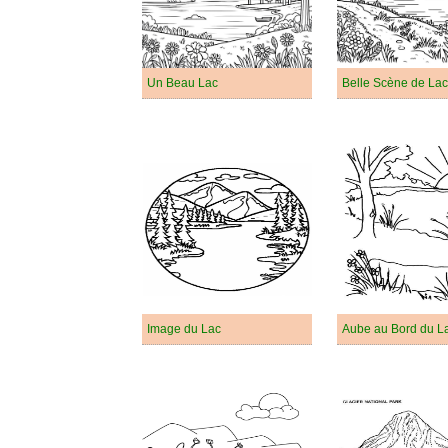
Un Beau Lac
Belle Scène de Lac
Image du Lac
Aube au Bord du L