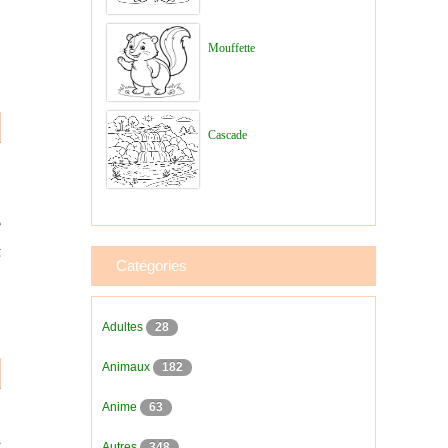
Mouffette
Cascade
Catégories
Adultes
28
Animaux
182
Anime
63
Autres
348