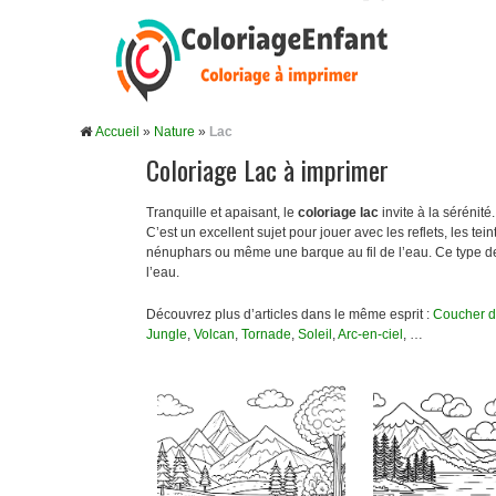
Accueil
»
Nature
»
Lac
Coloriage Lac à imprimer
Tranquille et apaisant, le
coloriage lac
invite à la sérénit
C’est un excellent sujet pour jouer avec les reflets, les t
nénuphars ou même une barque au fil de l’eau. Ce type de 
l’eau.
Découvrez plus d’articles dans le même esprit :
Coucher d
Jungle
,
Volcan
,
Tornade
,
Soleil
,
Arc-en-ciel
, …