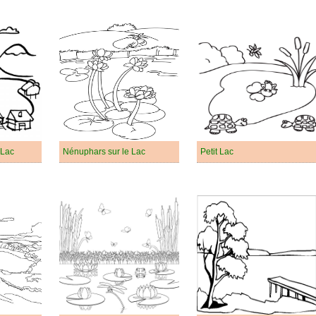
 Lac
Nénuphars sur le Lac
Petit Lac