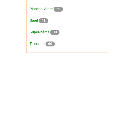
Plante et Arbre
29
Sport
41
Super-héros
38
Transport
60