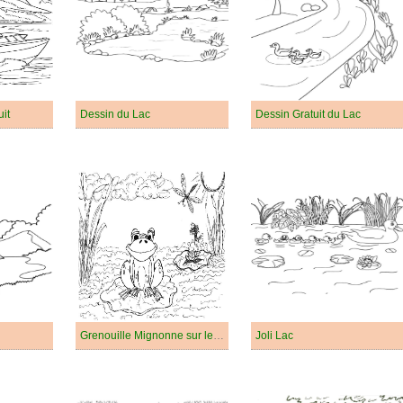
it
Dessin du Lac
Dessin Gratuit du Lac
Grenouille Mignonne sur le Lac
Joli Lac