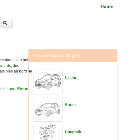
Home
Nouveaux Coloriages
 cabanes en bois.
anards
, des
aisibles au bord de
Citroën
rêt
,
Lune
,
Rivière
,
Renault
Campanule