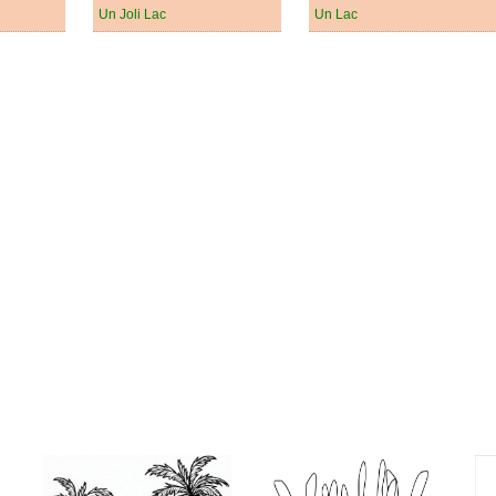
Un Joli Lac
Un Lac