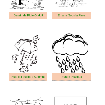
Dessin de Pluie Gratuit
Enfants Sous la Pluie
Pluie et Feuilles d'Automne
Nuage Pluvieux