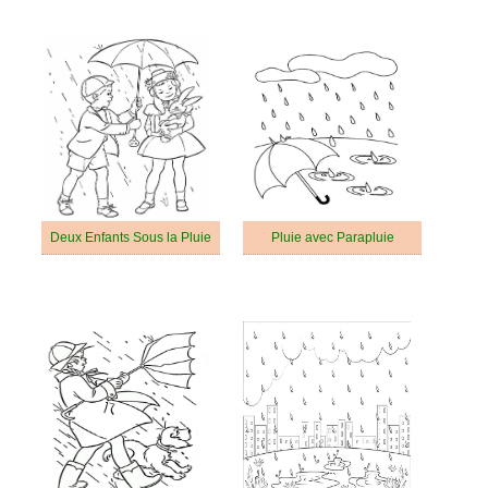
Deux Enfants Sous la Pluie
Pluie avec Parapluie