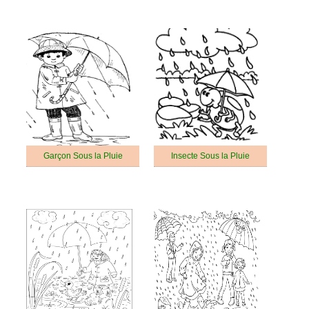
Garçon Sous la Pluie
Insecte Sous la Pluie