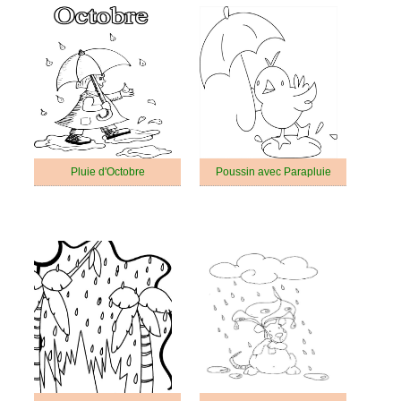
Pluie d'Octobre
Poussin avec Parapluie