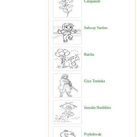
Campanule
Subway Surfers
Raichu
Giyu Tomioka
Inosuke Hashibira
Psykokwak