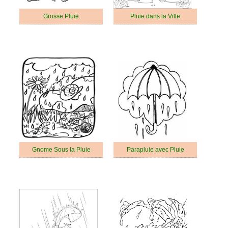
Grosse Pluie
Pluie dans la Ville
Gnome Sous la Pluie
Parapluie avec Pluie