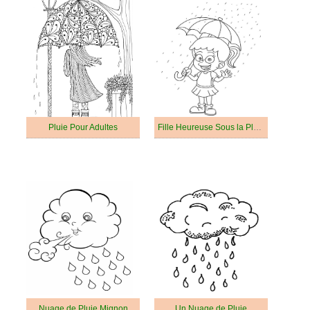
Pluie Pour Adultes
Fille Heureuse Sous la Pluie
Nuage de Pluie Mignon
Un Nuage de Pluie