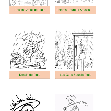
Dessin Gratuit de Pluie
Enfants Heureux Sous la Pluie
Dessin de Pluie
Les Gens Sous la Pluie