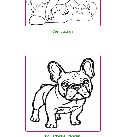
Carnotaurus
Bouledogue Français