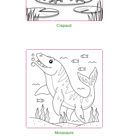
Crapaud
Mosasaure