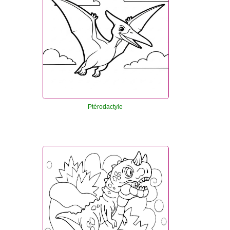
Ptérodactyle