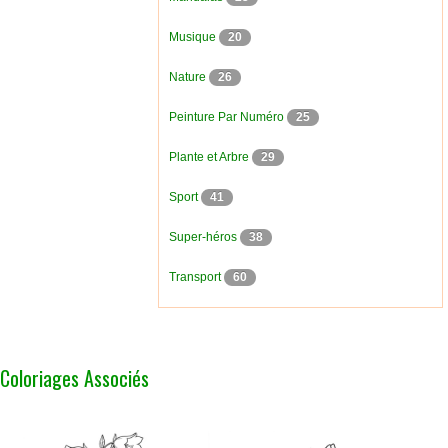
Musique
20
Nature
26
Peinture Par Numéro
25
Plante et Arbre
29
Sport
41
Super-héros
38
Transport
60
Coloriages Associés