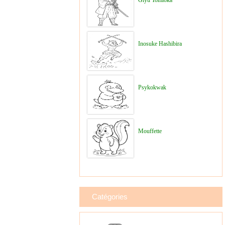
Giyu Tomioka
Inosuke Hashibira
Psykokwak
Mouffette
Catégories