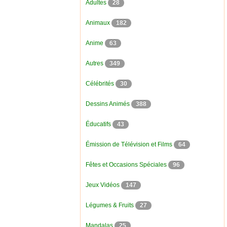
Adultes
28
Animaux
182
Anime
63
Autres
349
Célébrités
30
Dessins Animés
388
Éducatifs
43
Émission de Télévision et Films
64
Fêtes et Occasions Spéciales
96
Jeux Vidéos
147
Légumes & Fruits
27
Mandalas
25