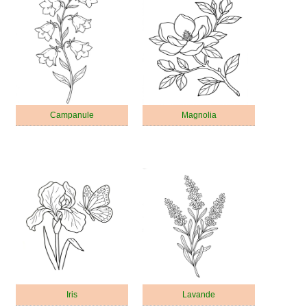
Campanule
Magnolia
Iris
Lavande