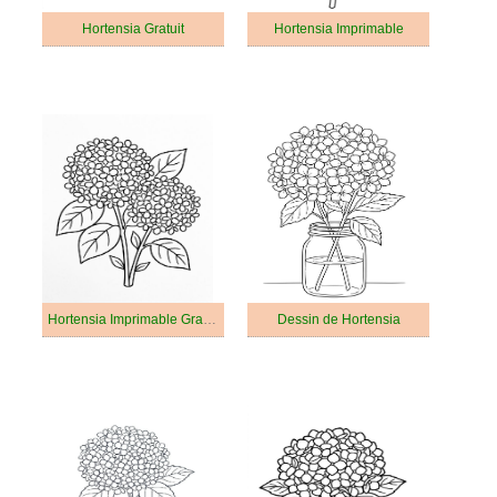
Hortensia Gratuit
Hortensia Imprimable
Hortensia Imprimable Gratuit Pour les Enfants
Dessin de Hortensia