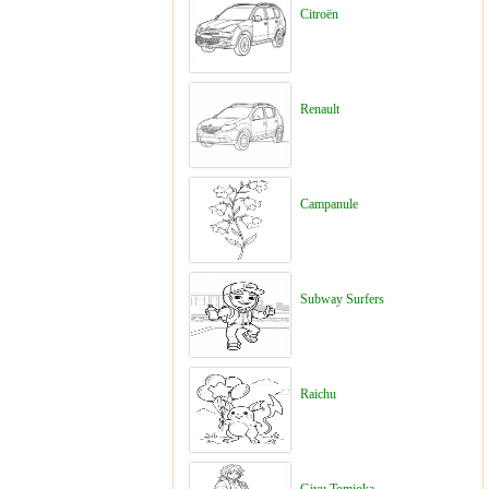
Citroën
Renault
Campanule
Subway Surfers
Raichu