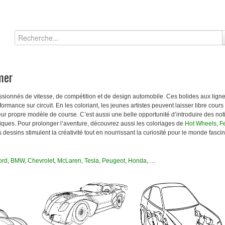
mer
assionnés de vitesse, de compétition et de design automobile. Ces bolides aux li
ormance sur circuit. En les coloriant, les jeunes artistes peuvent laisser libre cours
eur propre modèle de course. C’est aussi une belle opportunité d’introduire des n
iques. Pour prolonger l’aventure, découvrez aussi les coloriages de
Hot Wheels
,
Fe
s dessins stimulent la créativité tout en nourrissant la curiosité pour le monde fasci
ord
,
BMW
,
Chevrolet
,
McLaren
,
Tesla
,
Peugeot
,
Honda
, …