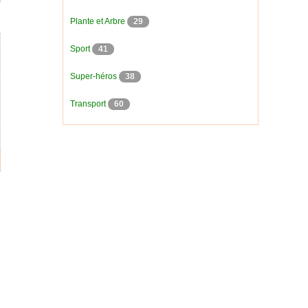
Plante et Arbre
29
Sport
41
Super-héros
38
Transport
60