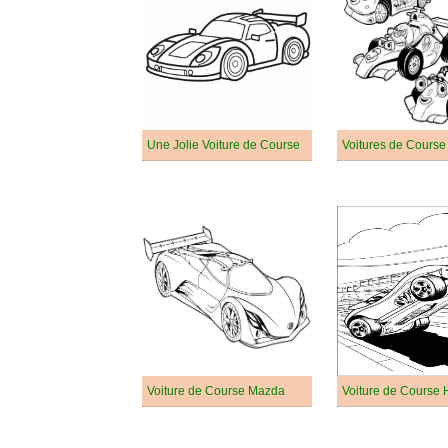
Une Jolie Voiture de Course
Voiture de Course Mazda