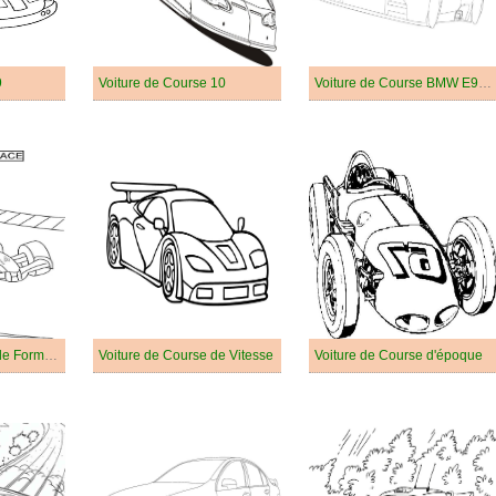
9
Voiture de Course 10
Voiture de Course BMW E92 M3 GTR
Voiture de Course de Formule 1
Voiture de Course de Vitesse
Voiture de Course d'époque