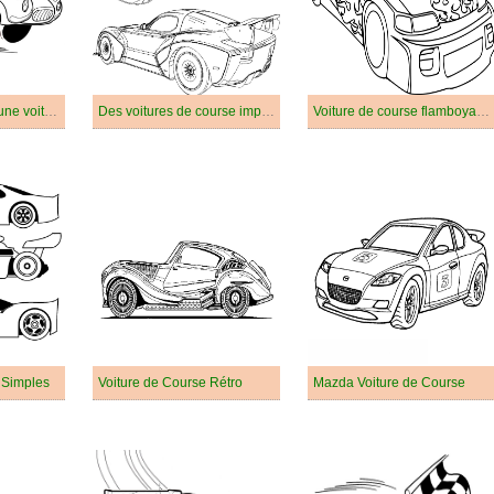
Un garçon conduit une voiture de course
Des voitures de course impressionnantes
Voiture de course flamboyante
 Simples
Voiture de Course Rétro
Mazda Voiture de Course