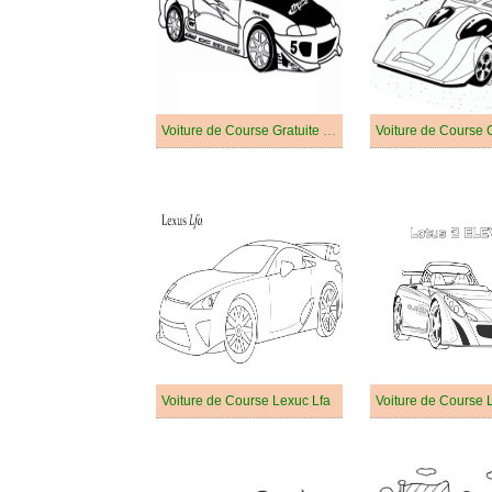
Voiture de Course Gratuite Pour les Enfants
Voiture de Course G
Voiture de Course Lexuc Lfa