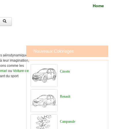
Home
Nouveaux Coloriages
gnes aérodynamiques
 à leur imagination,
otions comme les
rrari
ou
Voiture de
Citroën
nant du sport
Renault
Campanule