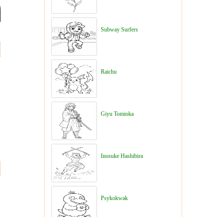
Subway Surfers
Raichu
Giyu Tomioka
Inosuke Hashibira
Psykokwak