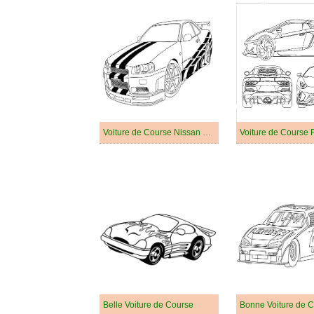
Voiture de Course Nissan Skyline
Voiture de Course F
Belle Voiture de Course
Bonne Voiture de 