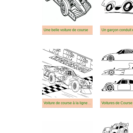
Une belle voiture de course
Voiture de course à la ligne d'arrivée
Voitures de Course