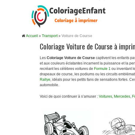
Accueil
»
Transport
»
Voiture de Course
Coloriage Voiture de Course à impri
Les
Coloriage
Voiture de Course
captivent les enfants p
et aux couleurs éclatantes incarnent la puissance et la perf
recréant les célèbres voitures de
Formule 1
ou inventant l
drapeaux de course, les podiums ou les circuits emblémat
Rallye
, idéals pour les petits fans de sensations fortes. Ce
automobile.
Voici de quoi continuer à s’amuser :
Voitures
,
Mercedes
,
F