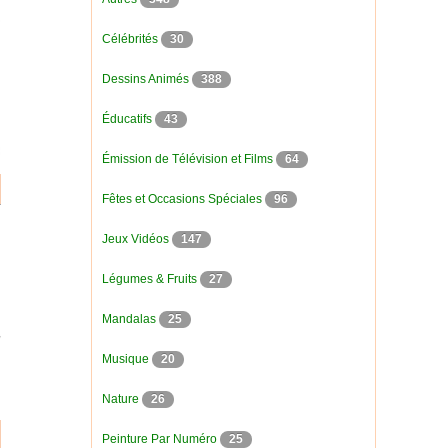
Célébrités
30
Dessins Animés
388
Éducatifs
43
Émission de Télévision et Films
64
Fêtes et Occasions Spéciales
96
Jeux Vidéos
147
Légumes & Fruits
27
Mandalas
25
Musique
20
Nature
26
Peinture Par Numéro
25