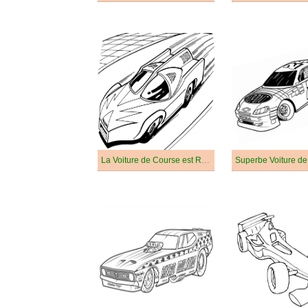
La Voiture de Course est Rapide
Superbe Voiture d