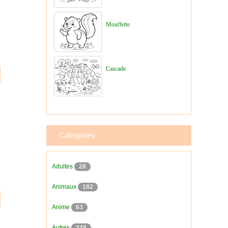
Mouffette
Cascade
Catégories
Adultes
28
Animaux
182
Anime
63
Autres
348