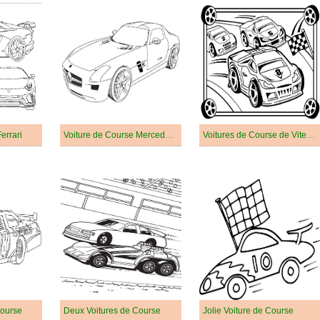
errari
Voiture de Course Mercedes Benz SLS AMG
Voitures de Course de Vitesse
Course
Deux Voitures de Course
Jolie Voiture de Course