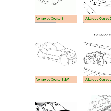
Voiture de Course 8
Voiture de Course 
Voiture de Course BMW