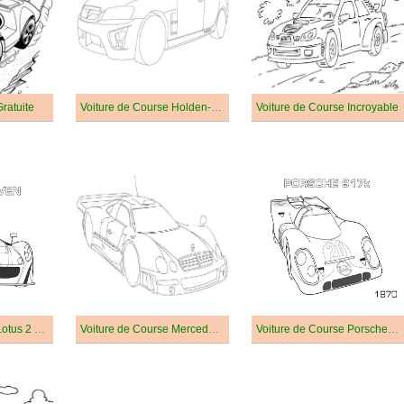
ratuite
Voiture de Course Holden-Hsv-Clubsport
Voiture de Course Incroyable
Voiture de Course Lotus 2 Eleven
Voiture de Course Mercedes Benz CLK GTR
Voiture de Course Porsche 917K