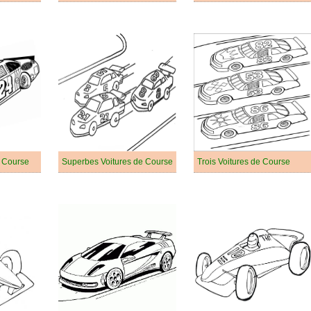
e Course
Superbes Voitures de Course
Trois Voitures de Course