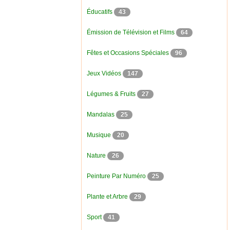
Éducatifs
43
Émission de Télévision et Films
64
Fêtes et Occasions Spéciales
96
Jeux Vidéos
147
Légumes & Fruits
27
Mandalas
25
Musique
20
Nature
26
Peinture Par Numéro
25
Plante et Arbre
29
Sport
41