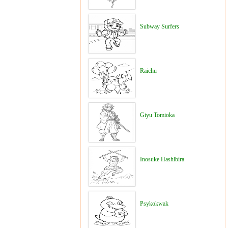
Subway Surfers
Raichu
Giyu Tomioka
Inosuke Hashibira
Psykokwak