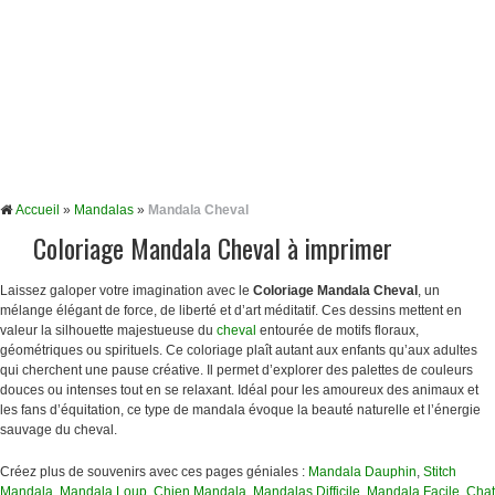
Accueil
»
Mandalas
»
Mandala Cheval
Coloriage Mandala Cheval à imprimer
Laissez galoper votre imagination avec le
Coloriage Mandala Cheval
, un
mélange élégant de force, de liberté et d’art méditatif. Ces dessins mettent en
valeur la silhouette majestueuse du
cheval
entourée de motifs floraux,
géométriques ou spirituels. Ce coloriage plaît autant aux enfants qu’aux adultes
qui cherchent une pause créative. Il permet d’explorer des palettes de couleurs
douces ou intenses tout en se relaxant. Idéal pour les amoureux des animaux et
les fans d’équitation, ce type de mandala évoque la beauté naturelle et l’énergie
sauvage du cheval.
Créez plus de souvenirs avec ces pages géniales :
Mandala Dauphin
,
Stitch
Mandala
,
Mandala Loup
,
Chien Mandala
,
Mandalas Difficile
,
Mandala Facile
,
Chat