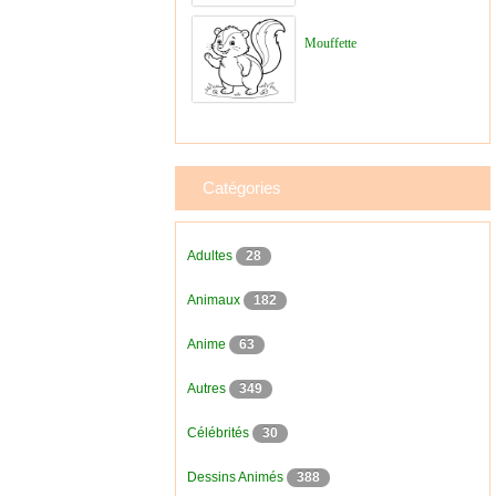
Mouffette
Catégories
Adultes
28
Animaux
182
Anime
63
Autres
349
Célébrités
30
Dessins Animés
388