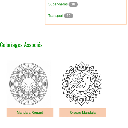
Super-héros
38
Transport
60
Coloriages Associés
Mandala Renard
Oiseau Mandala