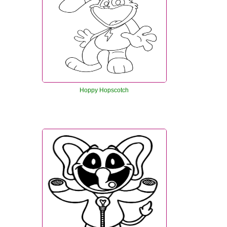
Hoppy Hopscotch