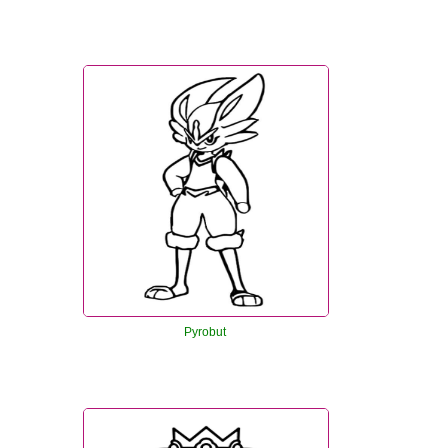
Pyrobut