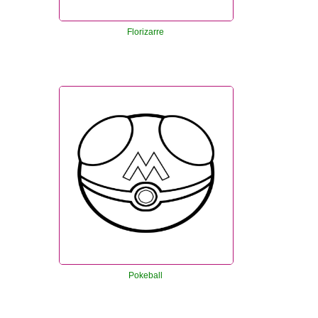
Florizarre
Pokeball