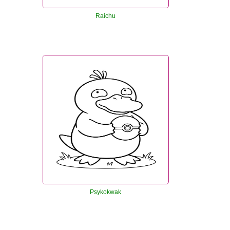
Raichu
Psykokwak