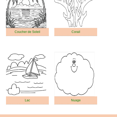
Coucher de Soleil
Corail
Lac
Nuage