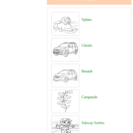
Sphinx
Citroën
Renault
Campanule
Subway Surfers