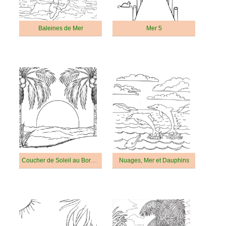
Baleines de Mer
Mer 5
Coucher de Soleil au Bord de la Mer
Nuages, Mer et Dauphins