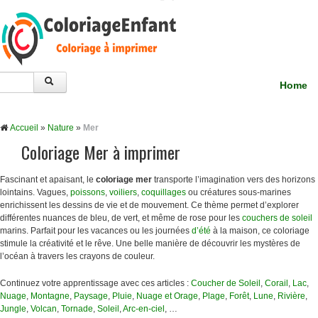
Home
Accueil
»
Nature
»
Mer
Coloriage Mer à imprimer
Fascinant et apaisant, le
coloriage mer
transporte l’imagination vers des horizons
lointains. Vagues,
poissons
,
voiliers
,
coquillages
ou créatures sous-marines
enrichissent les dessins de vie et de mouvement. Ce thème permet d’explorer
différentes nuances de bleu, de vert, et même de rose pour les
couchers de soleil
marins. Parfait pour les vacances ou les journées
d’été
à la maison, ce coloriage
stimule la créativité et le rêve. Une belle manière de découvrir les mystères de
l’océan à travers les crayons de couleur.
Continuez votre apprentissage avec ces articles :
Coucher de Soleil
,
Corail
,
Lac
,
Nuage
,
Montagne
,
Paysage
,
Pluie
,
Nuage et Orage
,
Plage
,
Forêt
,
Lune
,
Rivière
,
Jungle
,
Volcan
,
Tornade
,
Soleil
,
Arc-en-ciel
, …