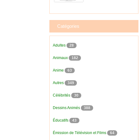
Catégories
Adultes
28
Animaux
182
Anime
63
Autres
349
Célébrités
30
Dessins Animés
388
Éducatifs
43
Émission de Télévision et Films
64