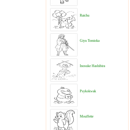
Raichu
Giyu Tomioka
Inosuke Hashibira
Psykokwak
Mouffette