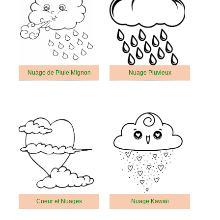
Nuage de Pluie Mignon
Nuage Pluvieux
Coeur et Nuages
Nuage Kawaii