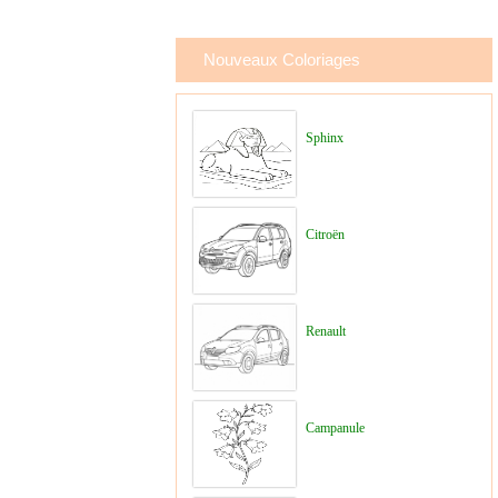
Nouveaux Coloriages
Sphinx
Citroën
Renault
Campanule