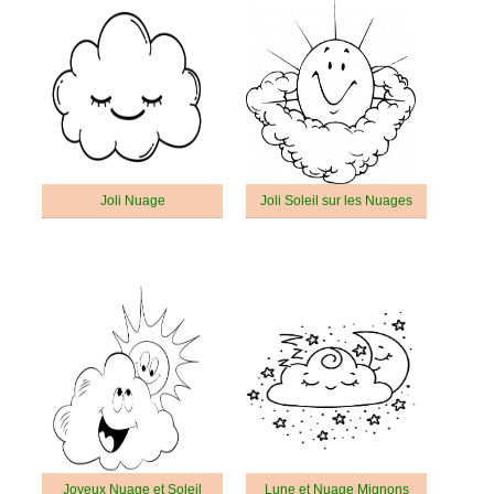
Joli Nuage
Joli Soleil sur les Nuages
Joyeux Nuage et Soleil
Lune et Nuage Mignons