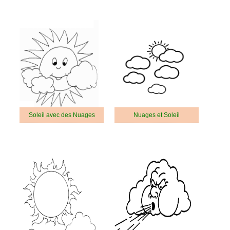
Soleil avec des Nuages
Nuages et Soleil