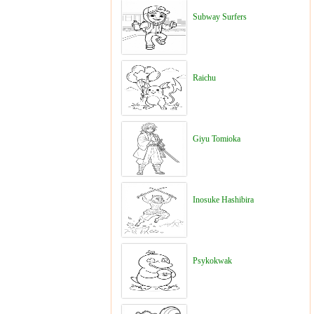
Subway Surfers
Raichu
Giyu Tomioka
Inosuke Hashibira
Psykokwak