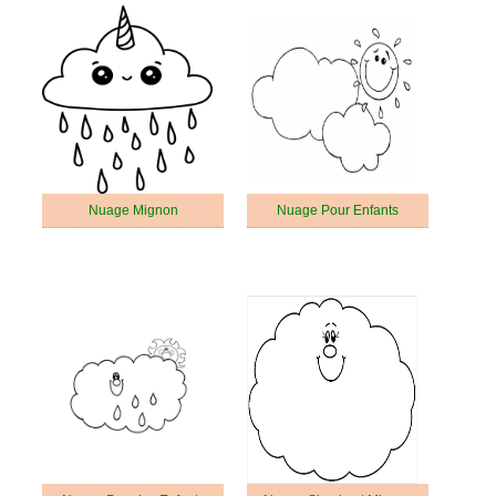
Nuage Mignon
Nuage Pour Enfants