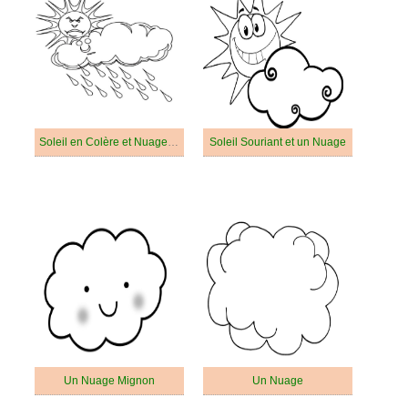
Soleil en Colère et Nuage de Pluie
Soleil Souriant et un Nuage
Un Nuage Mignon
Un Nuage