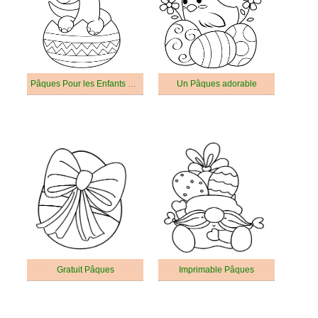
Pâques Pour les Enfants de 3 Ans
Un Pâques adorable
Gratuit Pâques
Imprimable Pâques