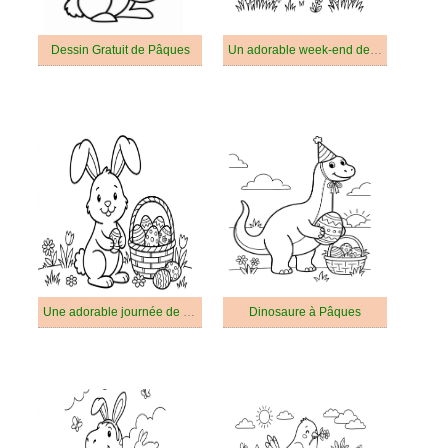
Dessin Gratuit de Pâques
Un adorable week-end de Pâques
Une adorable journée de Pâques
Dinosaure à Pâques