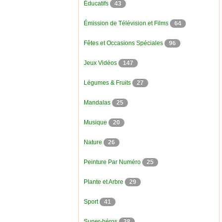
Éducatifs
43
Émission de Télévision et Films
64
Fêtes et Occasions Spéciales
96
Jeux Vidéos
147
Légumes & Fruits
27
Mandalas
25
Musique
20
Nature
26
Peinture Par Numéro
25
Plante et Arbre
29
Sport
41
Super-héros
38