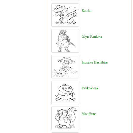
Raichu
Giyu Tomioka
Inosuke Hashibira
Psykokwak
Mouffette