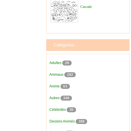
Cascade
Catégories
Adultes
28
Animaux
182
Anime
63
Autres
348
Célébrités
30
Dessins Animés
388