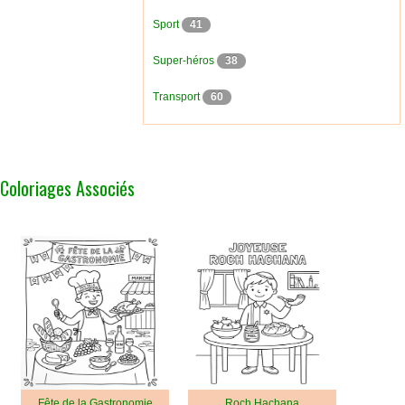
Sport
41
Super-héros
38
Transport
60
Coloriages Associés
Fête de la Gastronomie
Roch Hachana