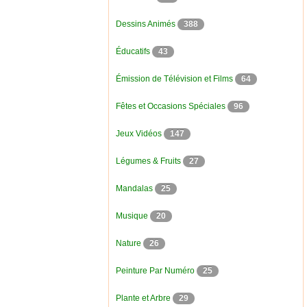
Dessins Animés
388
Éducatifs
43
Émission de Télévision et Films
64
Fêtes et Occasions Spéciales
96
Jeux Vidéos
147
Légumes & Fruits
27
Mandalas
25
Musique
20
Nature
26
Peinture Par Numéro
25
Plante et Arbre
29