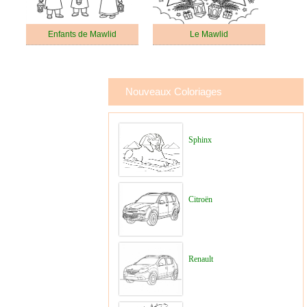
Enfants de Mawlid
Le Mawlid
Nouveaux Coloriages
Sphinx
Citroën
Renault