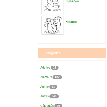
Psykokwak
Mouffette
Catégories
Adultes
28
Animaux
182
Anime
63
Autres
349
Célébrités
30