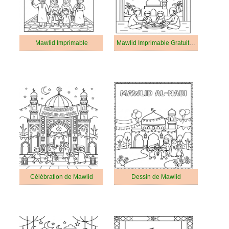
Mawlid Imprimable
Mawlid Imprimable Gratuit Pour les Enfants
Célébration de Mawlid
Dessin de Mawlid