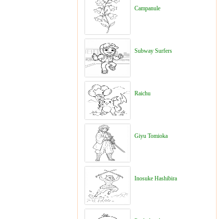
Campanule
Subway Surfers
Raichu
Giyu Tomioka
Inosuke Hashibira