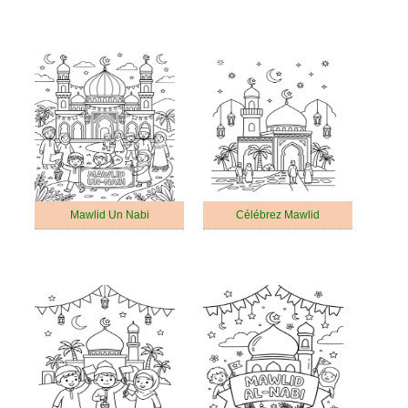
Mawlid Un Nabi
Célébrez Mawlid