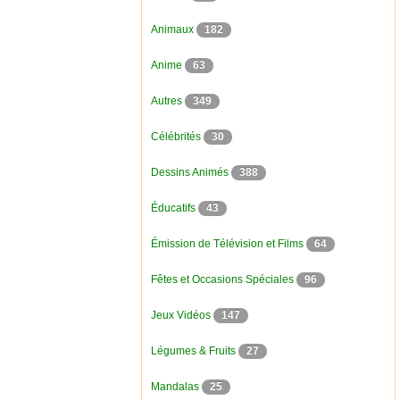
Animaux
182
Anime
63
Autres
349
Célébrités
30
Dessins Animés
388
Éducatifs
43
Émission de Télévision et Films
64
Fêtes et Occasions Spéciales
96
Jeux Vidéos
147
Légumes & Fruits
27
Mandalas
25