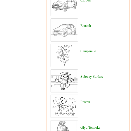
Citroën
Renault
Campanule
Subway Surfers
Raichu
Giyu Tomioka