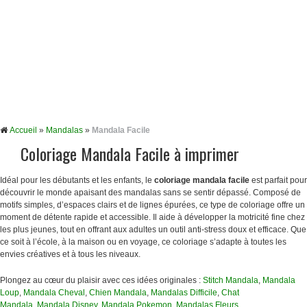
Accueil
»
Mandalas
»
Mandala Facile
Coloriage Mandala Facile à imprimer
Idéal pour les débutants et les enfants, le
coloriage mandala facile
est parfait pour
découvrir le monde apaisant des mandalas sans se sentir dépassé. Composé de
motifs simples, d’espaces clairs et de lignes épurées, ce type de coloriage offre un
moment de détente rapide et accessible. Il aide à développer la motricité fine chez
les plus jeunes, tout en offrant aux adultes un outil anti-stress doux et efficace. Que
ce soit à l’école, à la maison ou en voyage, ce coloriage s’adapte à toutes les
envies créatives et à tous les niveaux.
Plongez au cœur du plaisir avec ces idées originales :
Stitch Mandala
,
Mandala
Loup
,
Mandala Cheval
,
Chien Mandala
,
Mandalas Difficile
,
Chat
Mandala
,
Mandala Disney
,
Mandala Pokemon
,
Mandalas Fleurs
, …