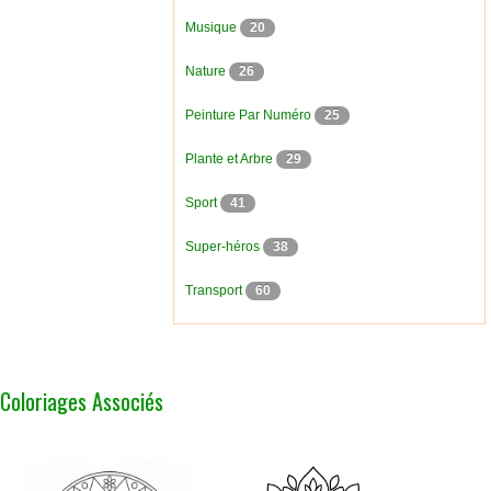
Musique
20
Nature
26
Peinture Par Numéro
25
Plante et Arbre
29
Sport
41
Super-héros
38
Transport
60
Coloriages Associés