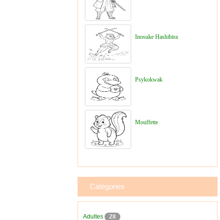
Inosuke Hashibira
Psykokwak
Mouffette
Catégories
Adultes
28