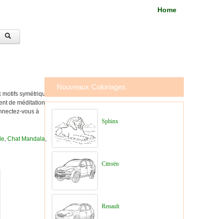
Home
Nouveaux Coloriages
 motifs symétriques
ent de méditation
onnectez-vous à
Sphinx
le
,
Chat Mandala
,
Citroën
Renault