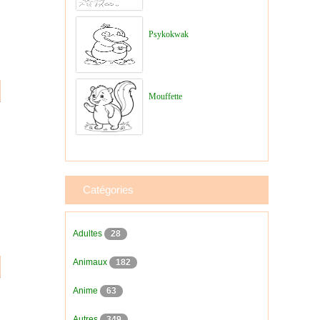
Psykokwak
Mouffette
Catégories
Adultes
28
Animaux
182
Anime
63
Autres
349