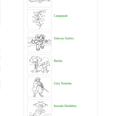
Campanule
Subway Surfers
Raichu
Giyu Tomioka
Inosuke Hashibira