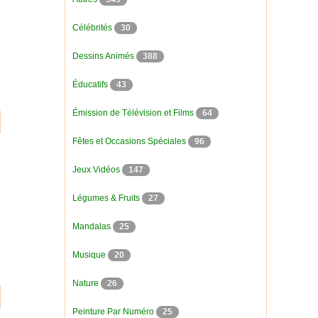
Célébrités
30
Dessins Animés
388
Éducatifs
43
Émission de Télévision et Films
64
Fêtes et Occasions Spéciales
96
Jeux Vidéos
147
Légumes & Fruits
27
Mandalas
25
Musique
20
Nature
26
Peinture Par Numéro
25