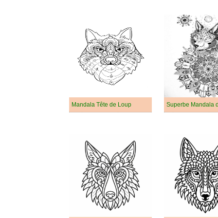
Mandala Tête de Loup
Superbe Mandala 