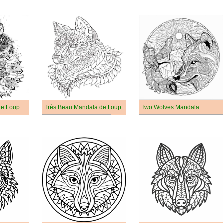
de Loup
Très Beau Mandala de Loup
Two Wolves Mandala