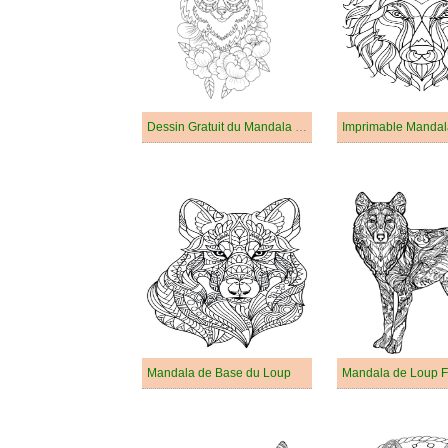
Dessin Gratuit du Mandala de Loup
Imprimable Mandal
Mandala de Base du Loup