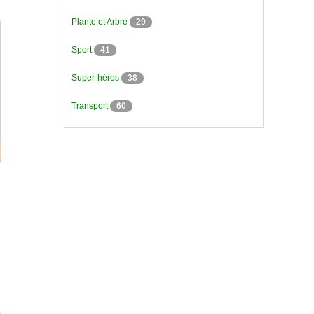
Plante et Arbre
29
Sport
41
Super-héros
38
Transport
60