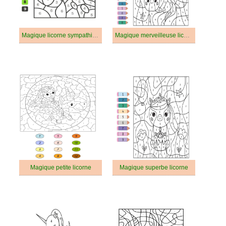
Magique licorne sympathique
Magique merveilleuse licorne
Magique petite licorne
Magique superbe licorne