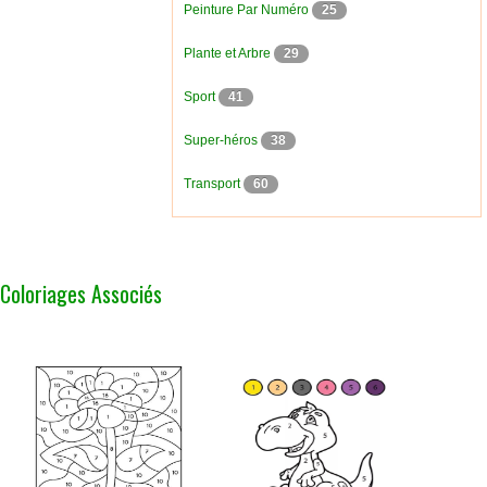
Peinture Par Numéro
25
Plante et Arbre
29
Sport
41
Super-héros
38
Transport
60
Coloriages Associés