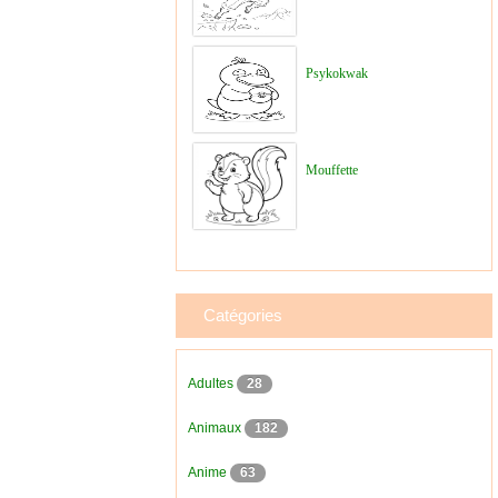
Psykokwak
Mouffette
Catégories
Adultes
28
Animaux
182
Anime
63