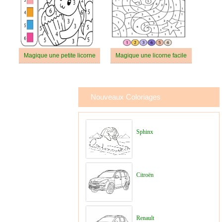
Magique une petite licorne
Magique une licorne facile
Nouveaux Coloriages
Sphinx
Citroën
Renault