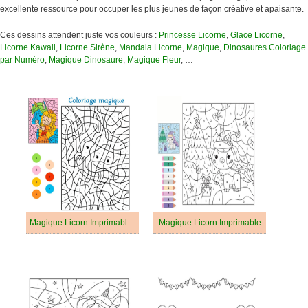
excellente ressource pour occuper les plus jeunes de façon créative et apaisante.
Ces dessins attendent juste vos couleurs :
Princesse Licorne
,
Glace Licorne
,
Licorne Kawaii
,
Licorne Sirène
,
Mandala Licorne
,
Magique
,
Dinosaures Coloriage
par Numéro
,
Magique Dinosaure
,
Magique Fleur
, …
Magique Licorn Imprimable Gratuit Pour les Enfants
Magique Licorn Imprimable