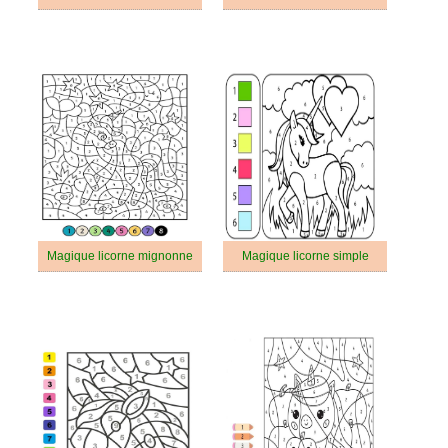
Magique licorne mignonne
Magique licorne simple