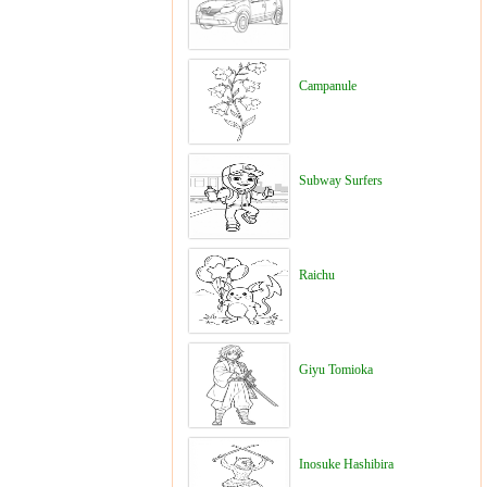
Campanule
Subway Surfers
Raichu
Giyu Tomioka
Inosuke Hashibira