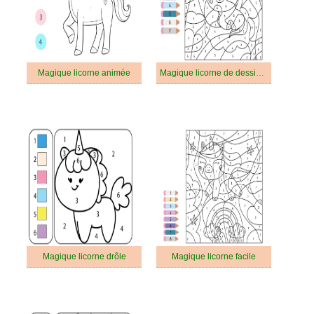
Magique licorne animée
Magique licorne de dessin animé
Magique licorne drôle
Magique licorne facile