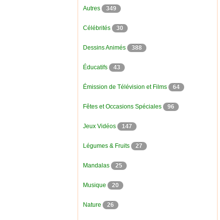
Autres
349
Célébrités
30
Dessins Animés
388
Éducatifs
43
Émission de Télévision et Films
64
Fêtes et Occasions Spéciales
96
Jeux Vidéos
147
Légumes & Fruits
27
Mandalas
25
Musique
20
Nature
26