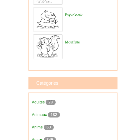
Psykokwak
Mouffette
Catégories
Adultes
28
Animaux
182
Anime
63
Autres
349