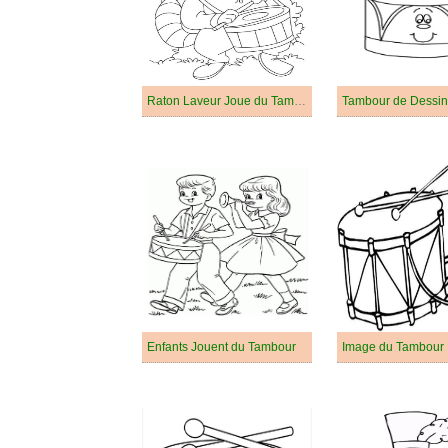
Raton Laveur Joue du Tambour
Tambour de Dessin
Enfants Jouent du Tambour
Image du Tambour