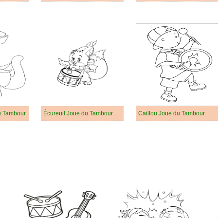
u Tambour
Écureuil Joue du Tambour
Caillou Joue du Tambour