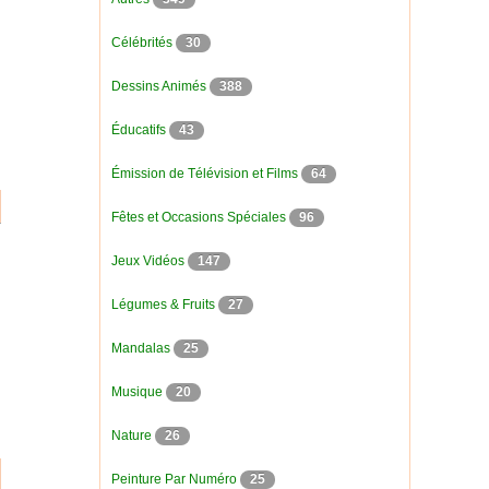
Célébrités
30
Dessins Animés
388
Éducatifs
43
Émission de Télévision et Films
64
Fêtes et Occasions Spéciales
96
Jeux Vidéos
147
Légumes & Fruits
27
Mandalas
25
Musique
20
Nature
26
Peinture Par Numéro
25