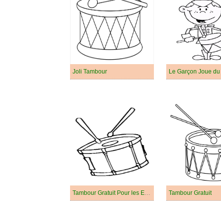
Joli Tambour
Le Garçon Joue du
Tambour Gratuit Pour les Enfants
Tambour Gratuit