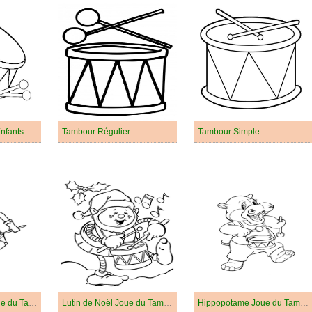
nfants
Tambour Régulier
Tambour Simple
Casse-Noisette Joue du Tambour
Lutin de Noël Joue du Tambour
Hippopotame Joue du Tambour