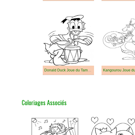
Donald Duck Joue du Tambour
Kangourou Joue d
Coloriages Associés