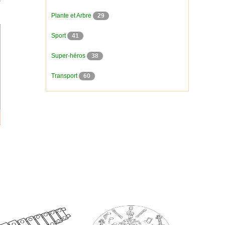
Plante et Arbre
29
Sport
41
Super-héros
38
Transport
60