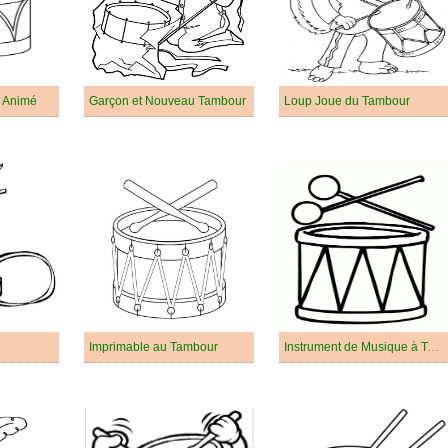
 Animé
Garçon et Nouveau Tambour
Loup Joue du Tambour
Imprimable au Tambour
Instrument de Musique à Tambour