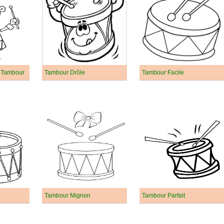
 Tambour
Tambour Drôle
Tambour Facile
Tambour Mignon
Tambour Parfait