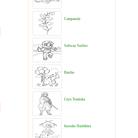
Campanule
Subway Surfers
Raichu
Giyu Tomioka
Inosuke Hashibira