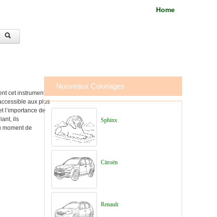
Home
Nouveaux Coloriages
ent cet instrument à
 accessible aux plus
et l’importance de
ant, ils
Sphinx
 ou moment de
Citroën
Renault