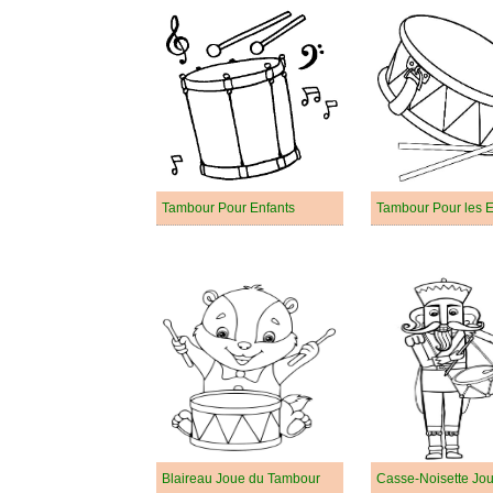
Tambour Pour Enfants
Tambour Pour les E
Blaireau Joue du Tambour