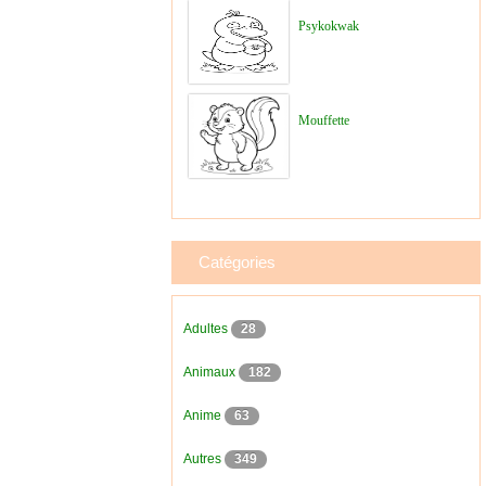
Psykokwak
Mouffette
Catégories
Adultes
28
Animaux
182
Anime
63
Autres
349