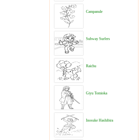
Campanule
Subway Surfers
Raichu
Giyu Tomioka
Inosuke Hashibira