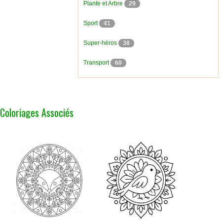
Plante et Arbre
29
Sport
41
Super-héros
38
Transport
60
Coloriages Associés