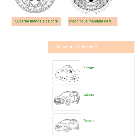
Superbe mandala de tigre
Magnifique mandala de tigre
Nouveaux Coloriages
Sphinx
Citroën
Renault