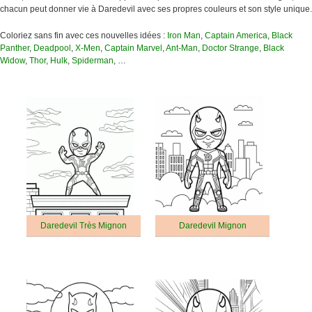
chacun peut donner vie à Daredevil avec ses propres couleurs et son style unique.
Coloriez sans fin avec ces nouvelles idées :
Iron Man
,
Captain America
,
Black
Panther
,
Deadpool
,
X-Men
,
Captain Marvel
,
Ant-Man
,
Doctor Strange
,
Black
Widow
,
Thor
,
Hulk
,
Spiderman
, …
Daredevil Très Mignon
Daredevil Mignon