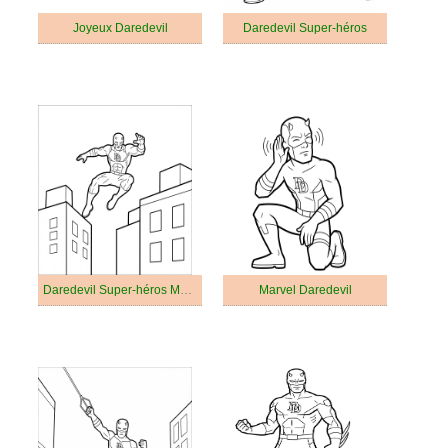
Joyeux Daredevil
Daredevil Super-héros
Daredevil Super-héros Marvel
Marvel Daredevil