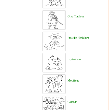
Giyu Tomioka
Inosuke Hashibira
Psykokwak
Mouffette
Cascade