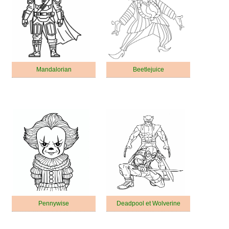
Mandalorian
Beetlejuice
Pennywise
Deadpool et Wolverine