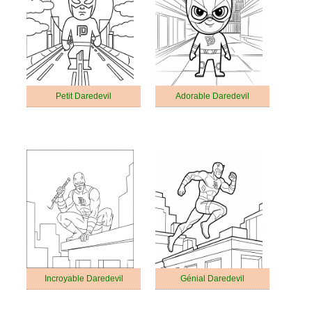
Petit Daredevil
Adorable Daredevil
Incroyable Daredevil
Génial Daredevil