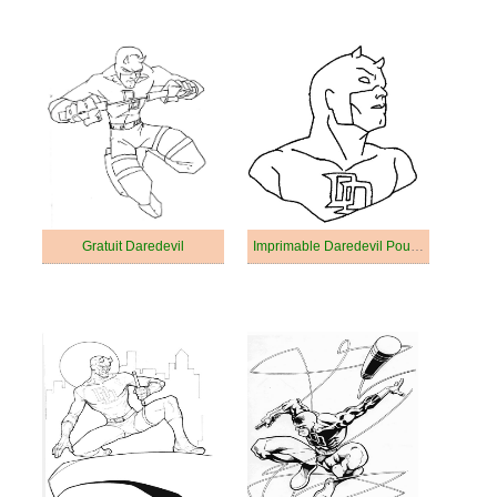
Gratuit Daredevil
Imprimable Daredevil Pour les Enfants