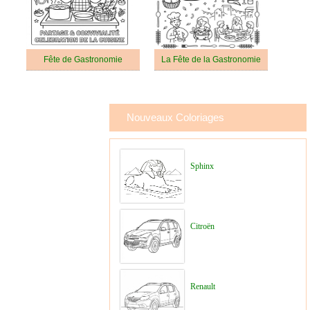
Fête de Gastronomie
La Fête de la Gastronomie
Nouveaux Coloriages
Sphinx
Citroën
Renault