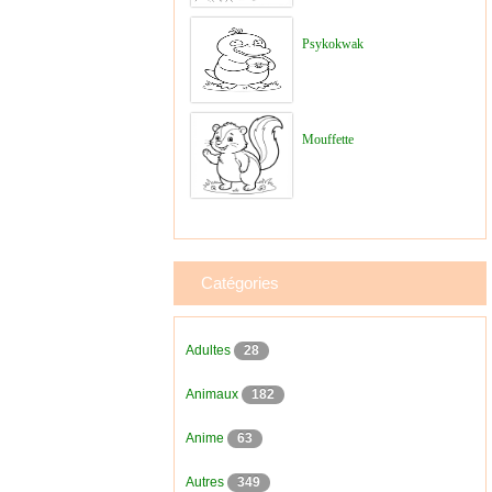
Psykokwak
Mouffette
Catégories
Adultes
28
Animaux
182
Anime
63
Autres
349