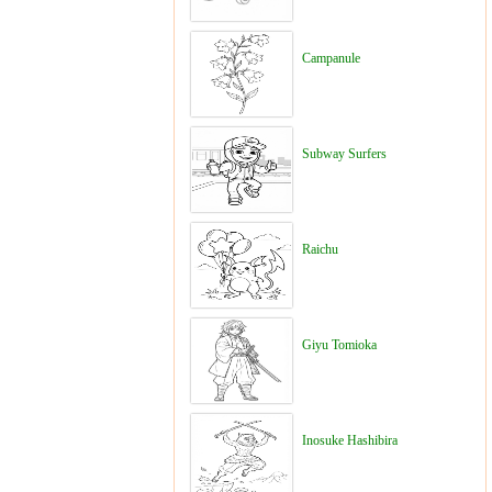
Campanule
Subway Surfers
Raichu
Giyu Tomioka
Inosuke Hashibira