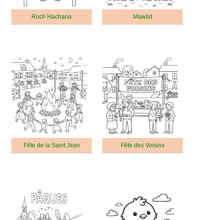
Roch Hachana
Mawlid
Fête de la Saint Jean
Fête des Voisins