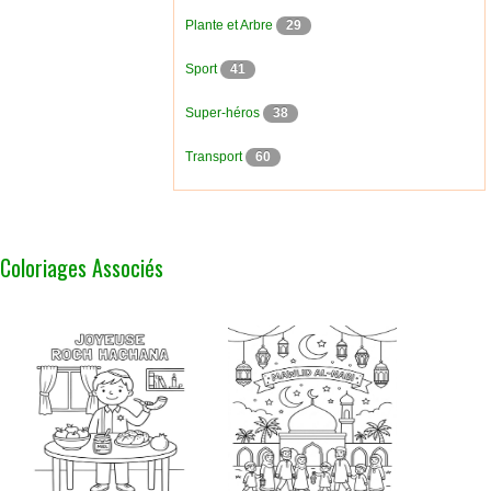
Plante et Arbre
29
Sport
41
Super-héros
38
Transport
60
Coloriages Associés