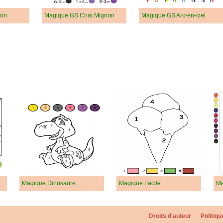
son
Magique GS Chat Mignon
Magique GS Arc-en-ciel
Magique Dinosaure
Magique Facile
Ma
Droits d'auteur
|
Politiqu