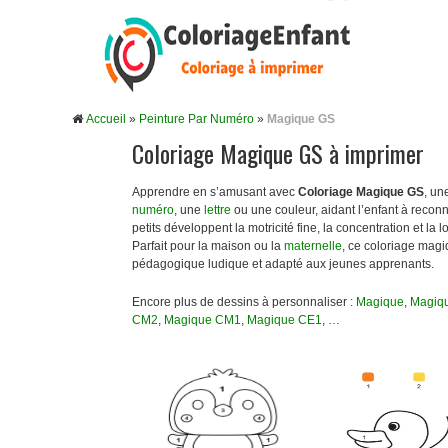
Accueil
»
Peinture Par Numéro
»
Magique GS
Coloriage Magique GS à imprimer
Apprendre en s’amusant avec
Coloriage Magique GS
, un
numéro
, une
lettre
ou une couleur, aidant l’enfant à recon
petits développent la motricité fine, la concentration et la
Parfait pour la maison ou la
maternelle
, ce coloriage magi
pédagogique ludique et adapté aux jeunes apprenants.
Encore plus de dessins à personnaliser :
Magique
,
Magiqu
CM2
,
Magique CM1
,
Magique CE1
, …