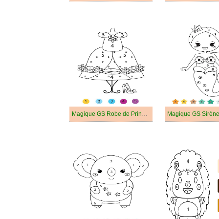
Magique GS Robe de Princesse
Magique GS Sirèn