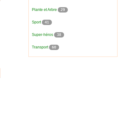
Plante et Arbre
29
Sport
41
Super-héros
38
Transport
60