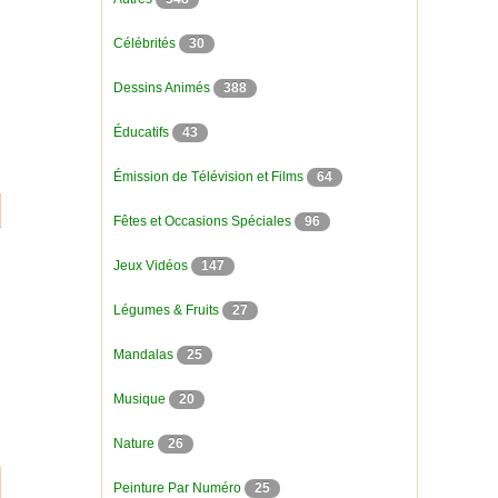
Célébrités
30
Dessins Animés
388
Éducatifs
43
Émission de Télévision et Films
64
Fêtes et Occasions Spéciales
96
Jeux Vidéos
147
Légumes & Fruits
27
Mandalas
25
Musique
20
Nature
26
Peinture Par Numéro
25