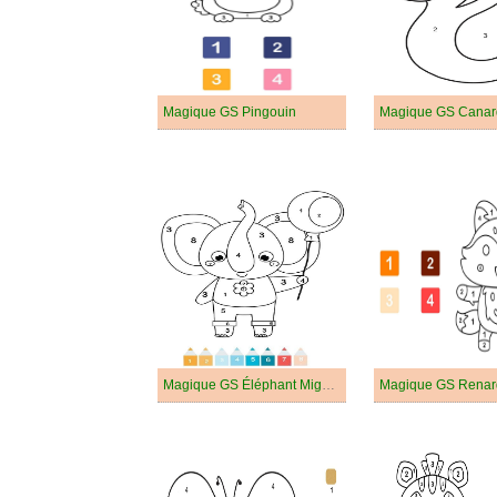
Magique GS Pingouin
Magique GS Canar
Magique GS Éléphant Mignon
Magique GS Renar