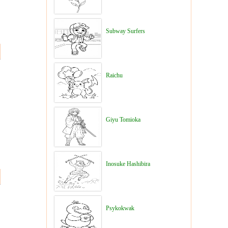
Subway Surfers
Raichu
Giyu Tomioka
Inosuke Hashibira
Psykokwak