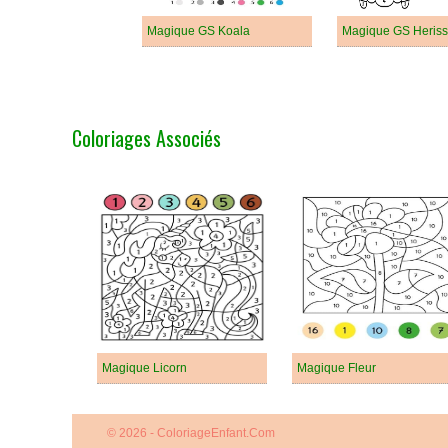
Magique GS Koala
Magique GS Heris
Coloriages Associés
Magique Licorn
Magique Fleur
© 2026 - ColoriageEnfant.Com