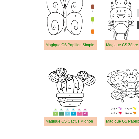
Magique GS Papillon Simple
Magique GS Zèbre
Magique GS Cactus Mignon
Magique GS Papill