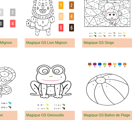
 Mignon
Magique GS Lion Mignon
Magique GS Singe
on
Magique GS Grenouille
Magique GS Ballon de Plage