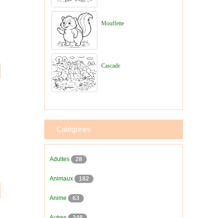
Mouffette
Cascade
Catégories
Adultes
28
Animaux
182
Anime
63
Autres
348