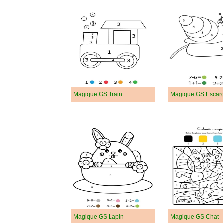
Magique GS Train
Magique GS Escar
Magique GS Lapin
Magique GS Chat