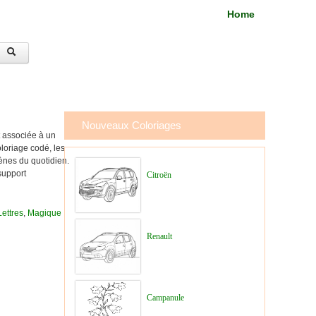
Home
Nouveaux Coloriages
t associée à un
loriage codé, les
ènes du quotidien.
support
Citroën
ettres
,
Magique
Renault
Campanule