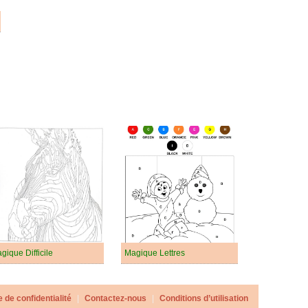
gique Difficile
Magique Lettres
e de confidentialité
|
Contactez-nous
|
Conditions d’utilisation