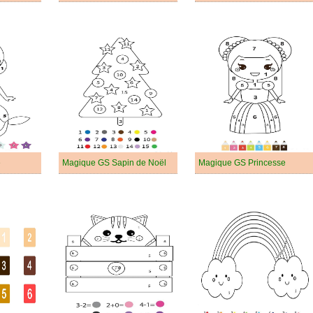
e
Magique GS Sapin de Noël
Magique GS Princesse