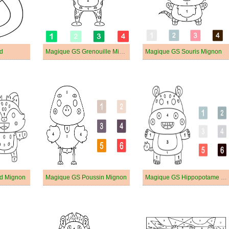
d
Magique GS Grenouille Mignonne
Magique GS Souris Mignon
d Mignon
Magique GS Poussin Mignon
Magique GS Hippopotame Mignon