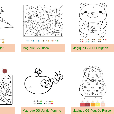
got
Magique GS Oiseau
Magique GS Ours Mignon
Magique GS Ver de Pomme
Magique GS Poupée Russe