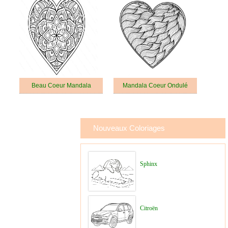
Beau Coeur Mandala
Mandala Coeur Ondulé
Nouveaux Coloriages
Sphinx
Citroën