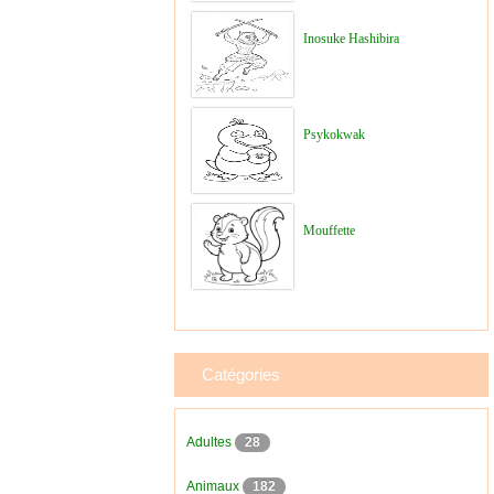
Inosuke Hashibira
Psykokwak
Mouffette
Catégories
Adultes
28
Animaux
182