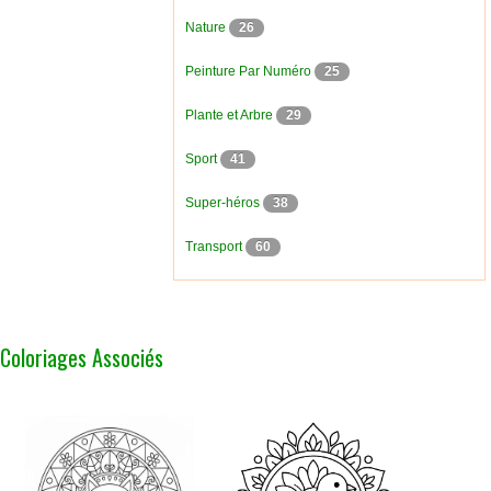
Nature
26
Peinture Par Numéro
25
Plante et Arbre
29
Sport
41
Super-héros
38
Transport
60
Coloriages Associés