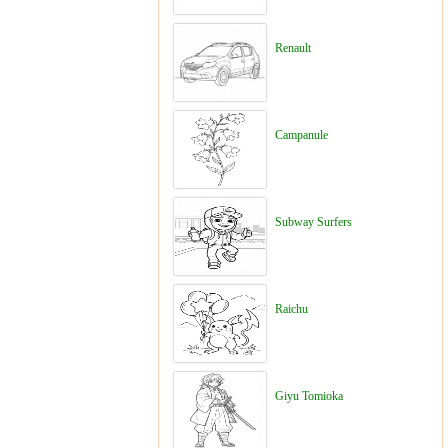
Renault
Campanule
Subway Surfers
Raichu
Giyu Tomioka