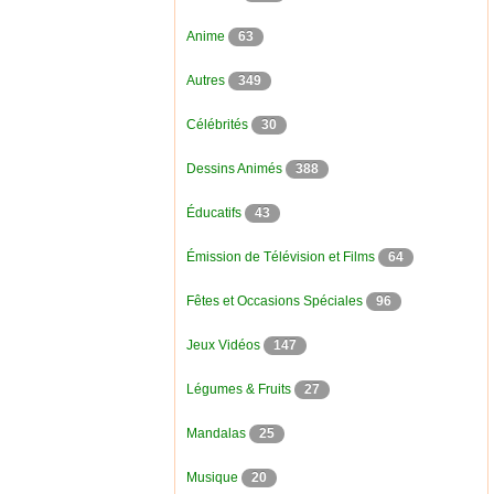
Anime
63
Autres
349
Célébrités
30
Dessins Animés
388
Éducatifs
43
Émission de Télévision et Films
64
Fêtes et Occasions Spéciales
96
Jeux Vidéos
147
Légumes & Fruits
27
Mandalas
25
Musique
20