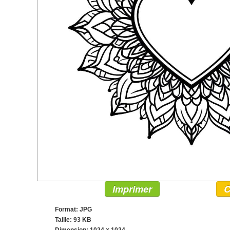
Imprimer
C
Format: JPG
Taille: 93 KB