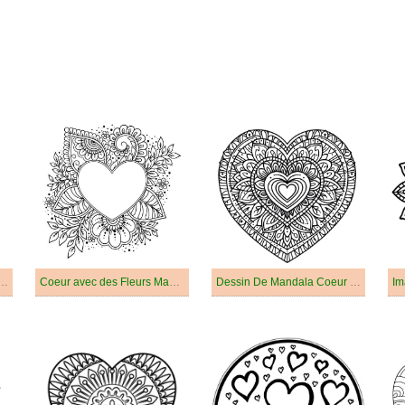
oeur Pour Les Enfants De 3 An
Coeur avec des Fleurs Mandala
Dessin De Mandala Coeur Imprimable
Im