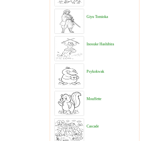
Giyu Tomioka
Inosuke Hashibira
Psykokwak
Mouffette
Cascade