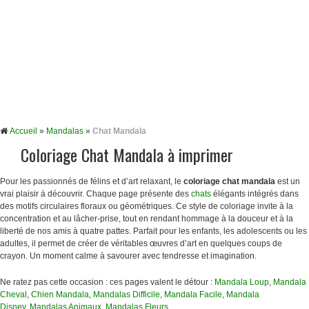
Accueil
»
Mandalas
»
Chat Mandala
Coloriage Chat Mandala à imprimer
Pour les passionnés de félins et d’art relaxant, le
coloriage chat mandala
est un
vrai plaisir à découvrir. Chaque page présente des
chats
élégants intégrés dans
des motifs circulaires floraux ou géométriques. Ce style de coloriage invite à la
concentration et au lâcher-prise, tout en rendant hommage à la douceur et à la
liberté de nos amis à quatre pattes. Parfait pour les enfants, les adolescents ou les
adultes, il permet de créer de véritables œuvres d’art en quelques coups de
crayon. Un moment calme à savourer avec tendresse et imagination.
Ne ratez pas cette occasion : ces pages valent le détour :
Mandala Loup
,
Mandala
Cheval
,
Chien Mandala
,
Mandalas Difficile
,
Mandala Facile
,
Mandala
Disney
,
Mandalas Animaux
,
Mandalas Fleurs
, …