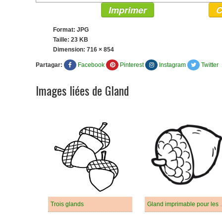
Imprimer
C
Format: JPG
Taille: 23 KB
Dimension:
716 × 854
Partagar:
Facebook
Pinterest
Instagram
Twitter
Images liées de Gland
Trois glands
Gland impri