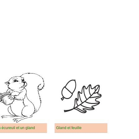
 écureuil et un gland
Gland et feuille