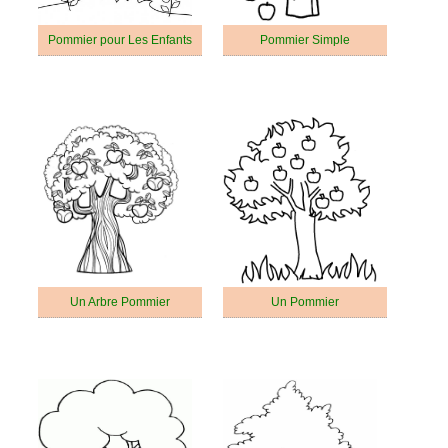
Pommier pour Les Enfants
Pommier Simple
Un Arbre Pommier
Un Pommier