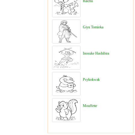
Raichu
Giyu Tomioka
Inosuke Hashibira
Psykokwak
Mouffette