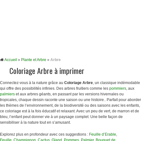
Accueil
»
Plante et Arbre
»
Arbre
Coloriage Arbre à imprimer
Connectez-vous à la nature grâce au
Coloriage
Arbre
, un classique indémodable
qui offre des possibilités infinies. Des arbres fruitiers comme les
pommiers
, aux
palmiers
et aux arbres géants, en passant par les versions hivernales ou
tropicales, chaque dessin raconte une saison ou une histoire.. Parfait pour aborder
les thèmes de l’environnement, de la biodiversité ou des saisons avec les enfants,
ce coloriage est à la fois éducatif et relaxant. Avec un peu de vert, de marron et de
bleu, l’enfant peut donner vie à un paysage complet. Une belle façon de
sensibiliser à la nature tout en s’amusant.
Explorez plus en profondeur avec ces suggestions :
Feuille d’Erable
,
Feuille
,
Champignon
,
Cactus
,
Gland
,
Pommes
,
Palmier
,
Bouquet de