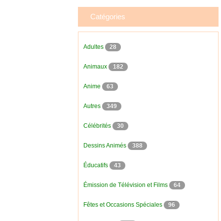
Catégories
Adultes
28
Animaux
182
Anime
63
Autres
349
Célébrités
30
Dessins Animés
388
Éducatifs
43
Émission de Télévision et Films
64
Fêtes et Occasions Spéciales
96