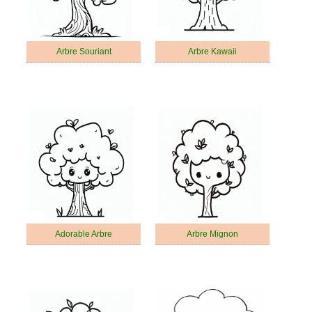
Arbre Souriant
Arbre Kawaii
Adorable Arbre
Arbre Mignon