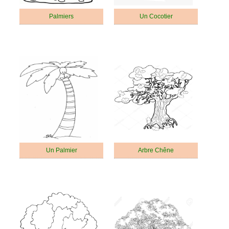
Palmiers
Un Cocotier
Un Palmier
Arbre Chêne