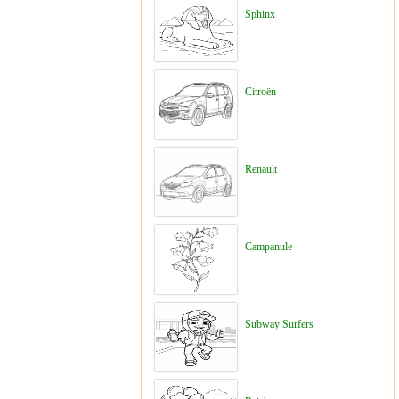
Sphinx
Citroën
Renault
Campanule
Subway Surfers