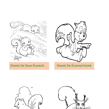
Dessin De Deux Écureuils Mignons
Dessin De Écureuil Animé