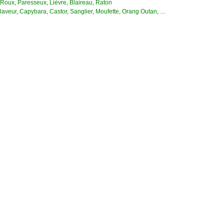
Roux
,
Paresseux
,
Lièvre
,
Blaireau
,
Raton
laveur
,
Capybara
,
Castor
,
Sanglier
,
Moufette
,
Orang Outan
, …