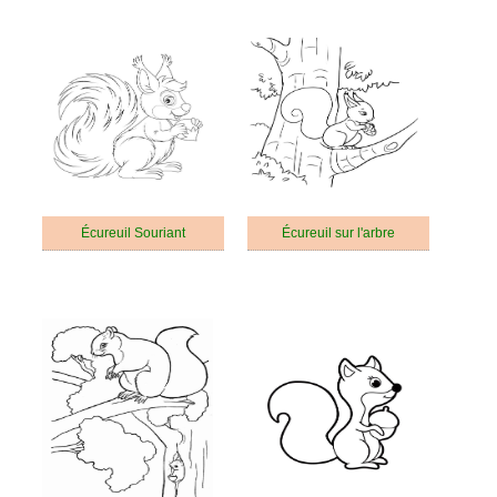
Écureuil Souriant
Écureuil sur l'arbre