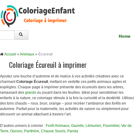
Home
Accueil
»
Animaux
»
Écureuil
Coloriage Écureuil à imprimer
Ajoutez une touche d’automne et de malice à vos activités créatives avec ce
charmant
Coloriage Écureuil
, mettant en vedette ces petits animaux agiles et
espiègles. Chaque page à imprimer présente des écureuils dans les arbres,
ramassant des
glands
ou jouant dans les feuilles. Idéal pour sensibiliser les
enfants à la nature, ce coloriage stimule à la fois la curiosité et la dextérité. Utilisez
des tons chauds – roux, brun, orange – pour recréer l’ambiance des forêts en
automne. Parfait pour la maternelle, les activités de saison ou simplement pour
découvrir un animal attachant à travers l’art.
D’autres univers à colorier :
Forêt Animaux
,
Gazelle
,
Lémurien
,
Fourmilier
,
Ver de
Terre
,
Ourson
,
Panthère
,
Chauve Souris
,
Panda