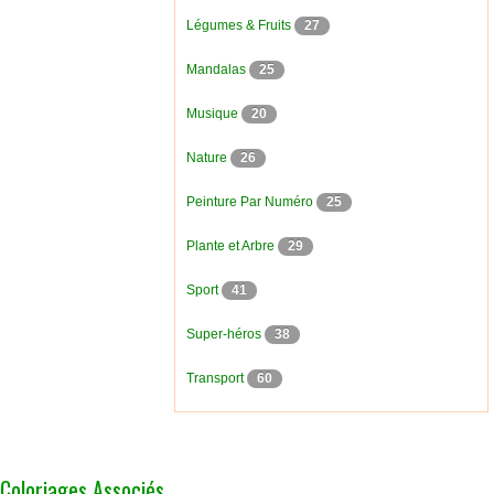
Légumes & Fruits
27
Mandalas
25
Musique
20
Nature
26
Peinture Par Numéro
25
Plante et Arbre
29
Sport
41
Super-héros
38
Transport
60
Coloriages Associés