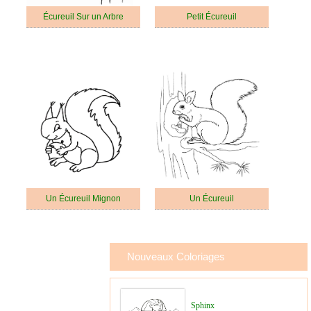
Écureuil Sur un Arbre
Petit Écureuil
Un Écureuil Mignon
Un Écureuil
Nouveaux Coloriages
Sphinx