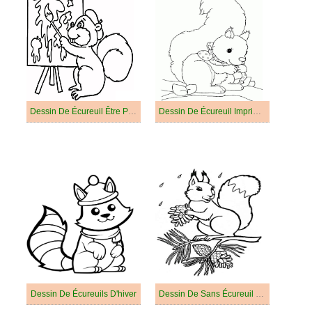
Dessin De Écureuil Être Peintre
Dessin De Écureuil Imprimable Gratuitement
Dessin De Écureuils D'hiver
Dessin De Sans Écureuil Pour Les Enfants