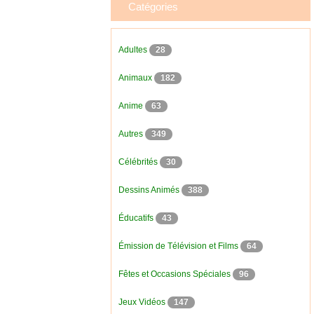
Catégories
Adultes
28
Animaux
182
Anime
63
Autres
349
Célébrités
30
Dessins Animés
388
Éducatifs
43
Émission de Télévision et Films
64
Fêtes et Occasions Spéciales
96
Jeux Vidéos
147