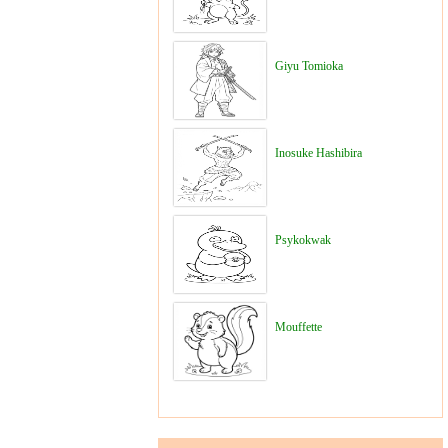
Giyu Tomioka
Inosuke Hashibira
Psykokwak
Mouffette