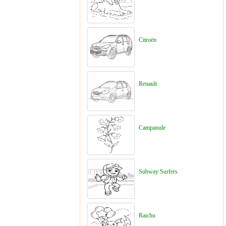
Citroën
Renault
Campanule
Subway Surfers
Raichu