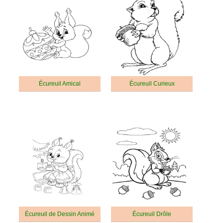
Écureuil Amical
Écureuil Curieux
Écureuil de Dessin Animé
Écureuil Drôle