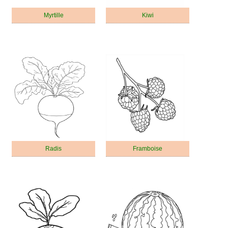
Myrtille
Kiwi
Radis
Framboise