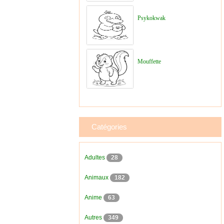
Psykokwak
Mouffette
Catégories
Adultes
28
Animaux
182
Anime
63
Autres
349