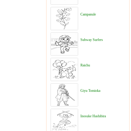
Campanule
Subway Surfers
Raichu
Giyu Tomioka
Inosuke Hashibira