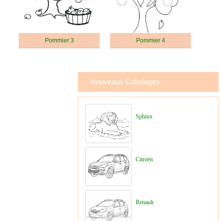
Pommier 3
Pommier 4
Nouveaux Coloriages
Sphinx
Citroën
Renault