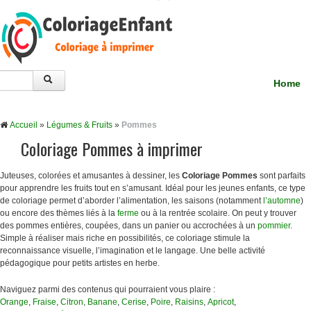
Home
Accueil
»
Légumes & Fruits
»
Pommes
Coloriage Pommes à imprimer
Juteuses, colorées et amusantes à dessiner, les
Coloriage
Pommes
sont parfaits
pour apprendre les fruits tout en s’amusant. Idéal pour les jeunes enfants, ce type
de coloriage permet d’aborder l’alimentation, les saisons (notamment
l’automne
)
ou encore des thèmes liés à la
ferme
ou à la rentrée scolaire. On peut y trouver
des pommes entières, coupées, dans un panier ou accrochées à un
pommier
.
Simple à réaliser mais riche en possibilités, ce coloriage stimule la
reconnaissance visuelle, l’imagination et le langage. Une belle activité
pédagogique pour petits artistes en herbe.
Naviguez parmi des contenus qui pourraient vous plaire :
Orange
,
Fraise
,
Citron
,
Banane
,
Cerise
,
Poire
,
Raisins
,
Apricot
,