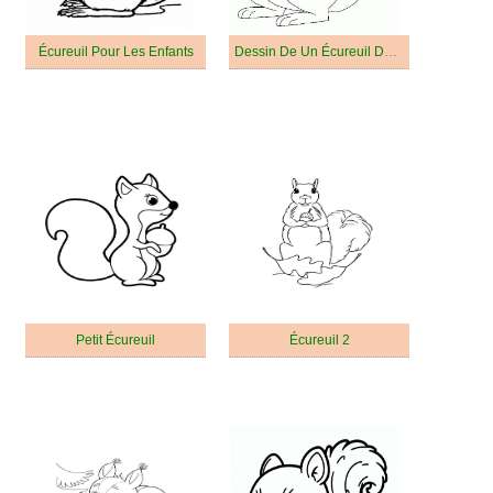
Écureuil Pour Les Enfants
Dessin De Un Écureuil De Animé
Petit Écureuil
Écureuil 2