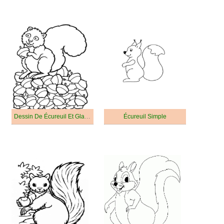
Dessin De Écureuil Et Glands
Écureuil Simple