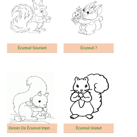
Écureuil Souriant
Écureuil 7
Dessin De Écureuil Imprimable Gratuitement
Écureuil Gratuit