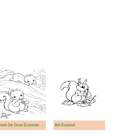
Dessin De Deux Écureuils Mignons
Bel Écureuil