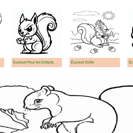
Écureuil Pour les Enfants De 4 An
Écureuil Drôle