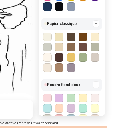
Papier classique
−
Poudré floral doux
−
le avec les tablettes iPad et Android).