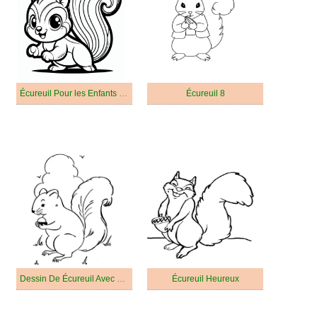
Écureuil Pour les Enfants De 2 An
Écureuil 8
Dessin De Écureuil Avec Une Noix
Écureuil Heureux