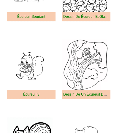
Écureuil Souriant
Dessin De Écureuil Et Glands
Écureuil 3
Dessin De Un Écureuil Dans Un Arbre