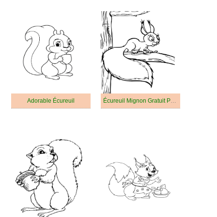
Adorable Écureuil
Écureuil Mignon Gratuit Pour Les Enfants