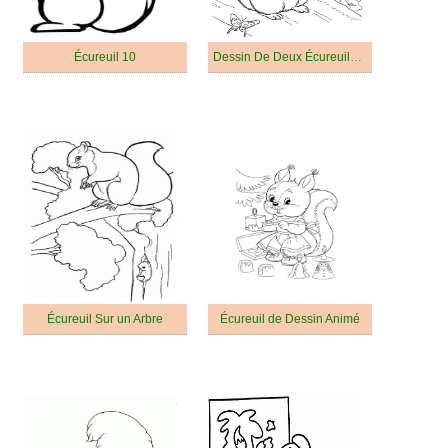
Écureuil 10
Dessin De Deux Écureuils Mignons
Écureuil Sur un Arbre
Écureuil de Dessin Animé