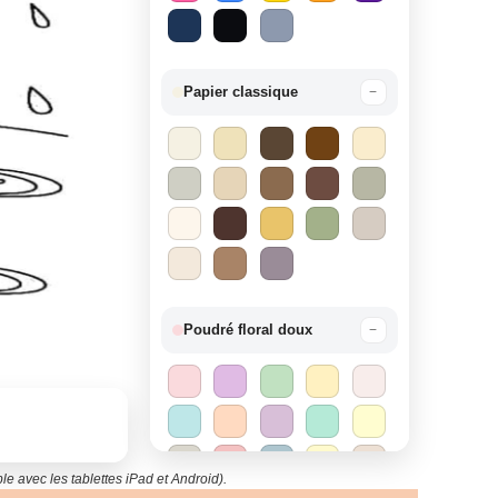
Papier classique
−
Poudré floral doux
−
le avec les tablettes iPad et Android).