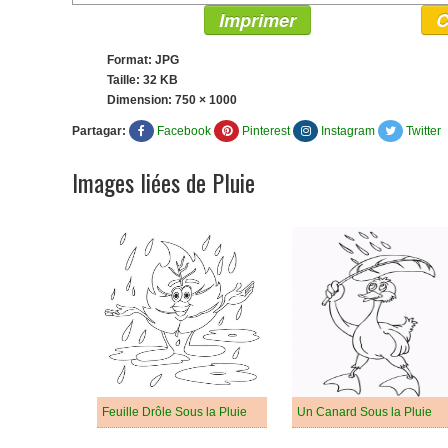
Imprimer
C
Format: JPG
Taille: 32 KB
Dimension:
750 × 1000
Partagar:
Facebook
Pinterest
Instagram
Twitter
Images liées de Pluie
Feuille Drôle Sous la Pluie
Un Canard Sous la Pluie