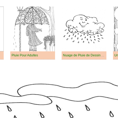
Pluie Pour Adultes
Nuage de Pluie de Dessin Animé
Un