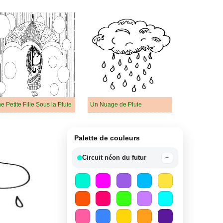
e Petite Fille Sous la Pluie
Un Nuage de Pluie
Palette de couleurs
Circuit néon du futur
−