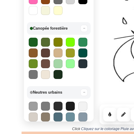
Canopée forestière
−
Neutres urbains
−
Click
Cliquez sur le coloriage Pluie a