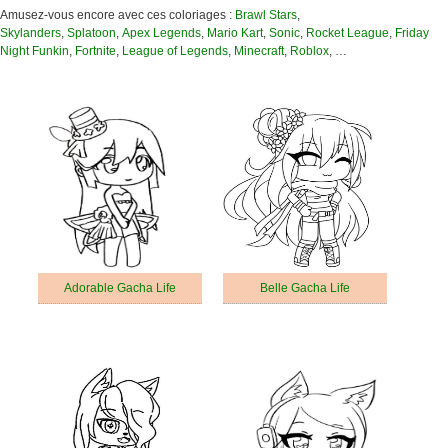
Amusez-vous encore avec ces coloriages :
Brawl Stars
,
Skylanders
,
Splatoon
,
Apex Legends
,
Mario Kart
,
Sonic
,
Rocket League
,
Friday
Night Funkin
,
Fortnite
,
League of Legends
,
Minecraft
,
Roblox
, …
Adorable Gacha Life
Belle Gacha Life