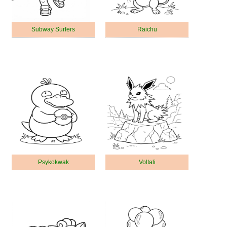
Subway Surfers
Raichu
Psykokwak
Voltali