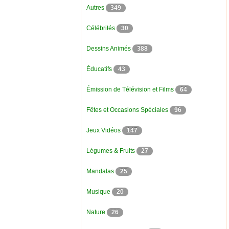
Autres
349
Célébrités
30
Dessins Animés
388
Éducatifs
43
Émission de Télévision et Films
64
Fêtes et Occasions Spéciales
96
Jeux Vidéos
147
Légumes & Fruits
27
Mandalas
25
Musique
20
Nature
26