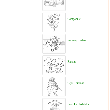
Campanule
Subway Surfers
Raichu
Giyu Tomioka
Inosuke Hashibira