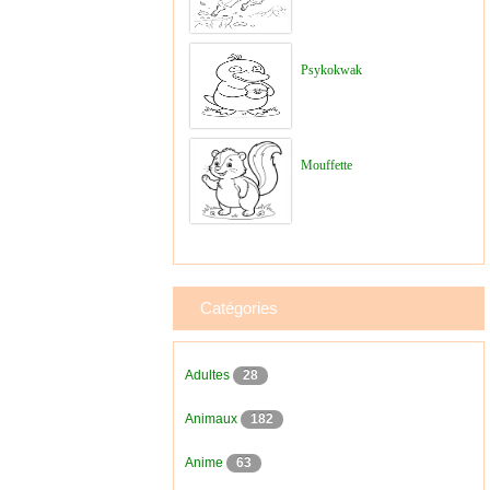
Psykokwak
Mouffette
Catégories
Adultes
28
Animaux
182
Anime
63