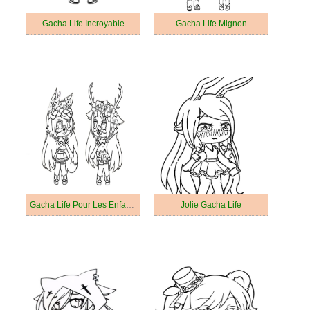
Gacha Life Incroyable
Gacha Life Mignon
Gacha Life Pour Les Enfants
Jolie Gacha Life