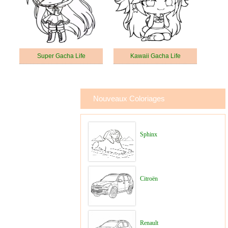
Super Gacha Life
Kawaii Gacha Life
Nouveaux Coloriages
Sphinx
Citroën
Renault