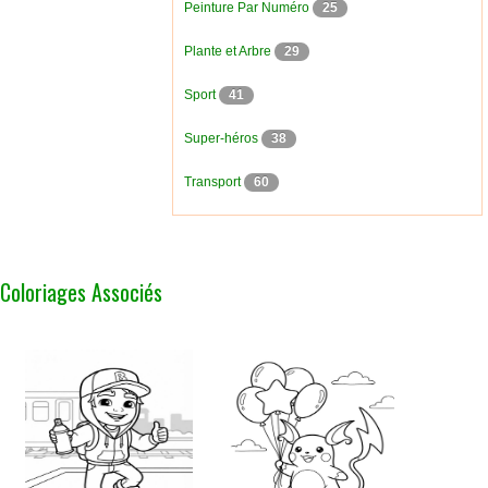
Peinture Par Numéro
25
Plante et Arbre
29
Sport
41
Super-héros
38
Transport
60
Coloriages Associés