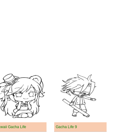
waii Gacha Life
Gacha Life 9