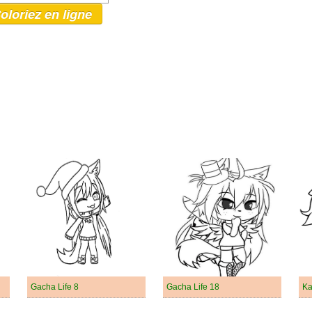
oloriez en ligne
Gacha Life 8
Gacha Life 18
Ka