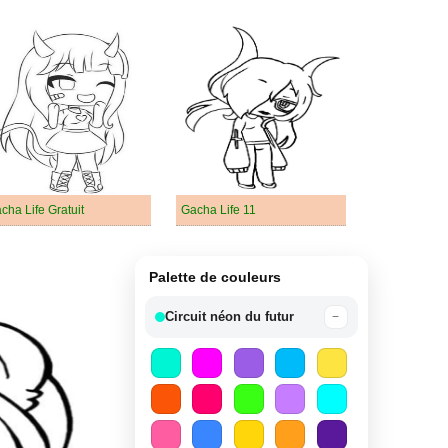
cha Life Gratuit
Gacha Life 11
Palette de couleurs
Circuit néon du futur
−