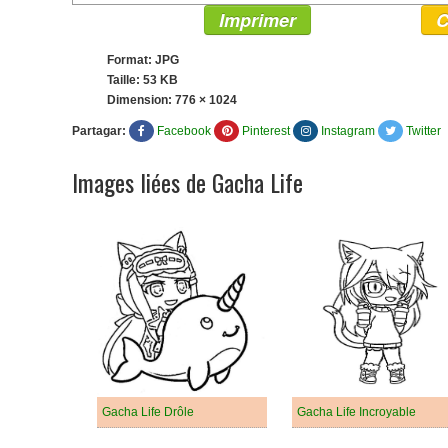
Imprimer
C
Format: JPG
Taille: 53 KB
Dimension:
776 × 1024
Partagar:
Facebook
Pinterest
Instagram
Twitter
Images liées de Gacha Life
Gacha Life Drôle
Gacha Life Incroyable