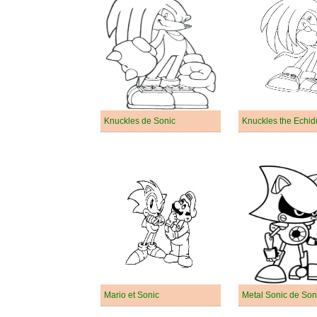
Knuckles de Sonic
Mario et Sonic
Metal Sonic de Son