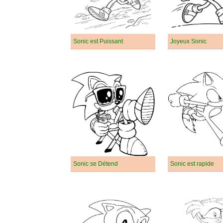
Sonic est Puissant
Joyeux Sonic
Sonic se Détend
Sonic est rapide