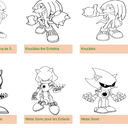
Knuckles the Echidna de Sonic
Knuckles the Echidna
Knuckles
ic
Metal Sonic pour les Enfants
Metal Sonic