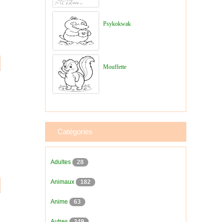
Psykokwak
Mouffette
Catégories
Adultes
28
Animaux
182
Anime
63
Autres
349