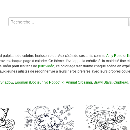
 et palpitant du célèbre hérisson bleu. Aux côtés de ses amis comme
Amy Rose
et
K
vers chaque page à colorier. Ce thème développe la créativité, la motricité fine et 
s. Idéal pour les fans de
jeux vidéo
, ce coloriage transforme chaque scène en expér
 aux jeunes artistes de redonner vie à leurs héros préférés avec leurs propres coule
 Shadow
,
Eggman (Docteur Ivo Robotnik)
,
Animal Crossing
,
Brawl Stars
,
Cuphead
,