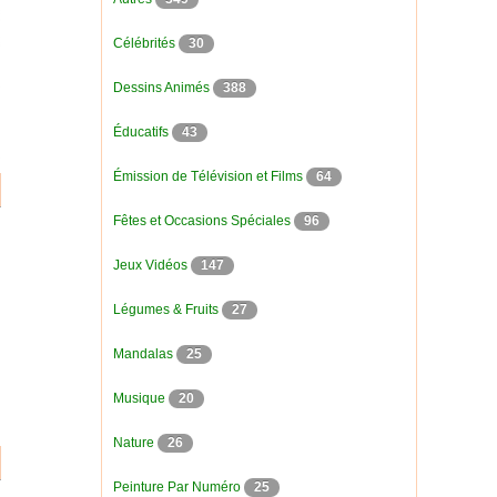
Célébrités
30
Dessins Animés
388
Éducatifs
43
Émission de Télévision et Films
64
Fêtes et Occasions Spéciales
96
Jeux Vidéos
147
Légumes & Fruits
27
Mandalas
25
Musique
20
Nature
26
Peinture Par Numéro
25