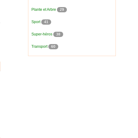
Plante et Arbre
29
Sport
41
Super-héros
38
Transport
60