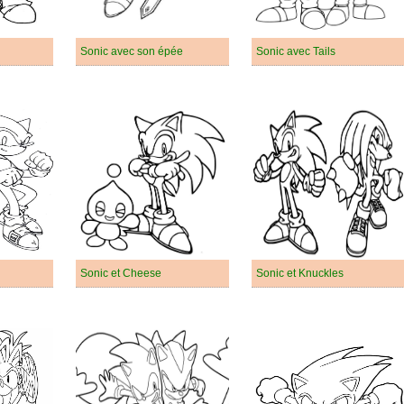
Sonic avec son épée
Sonic avec Tails
Sonic et Cheese
Sonic et Knuckles