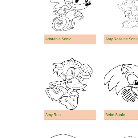
Adorable Sonic
Amy Rose de Soni
Amy Rose
Bébé Sonic