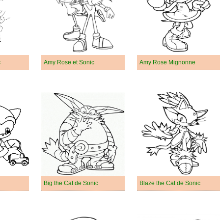
c
Amy Rose et Sonic
Amy Rose Mignonne
Big the Cat de Sonic
Blaze the Cat de Sonic