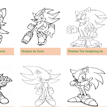
onic
Shadow de Sonic
Shadow The Hedgehog de Sonic