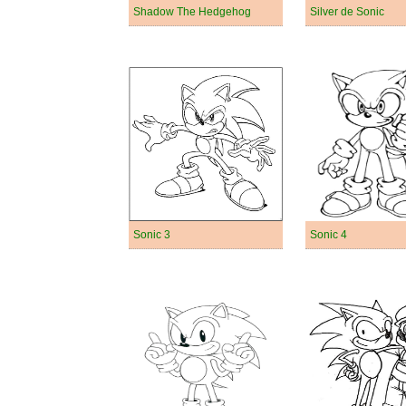
Shadow The Hedgehog
Silver de Sonic
Sonic 3
Sonic 4