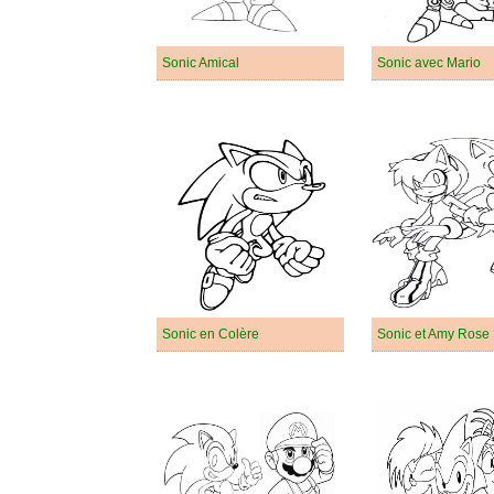
Sonic Amical
Sonic avec Mario
Sonic en Colère
Sonic et Amy Rose