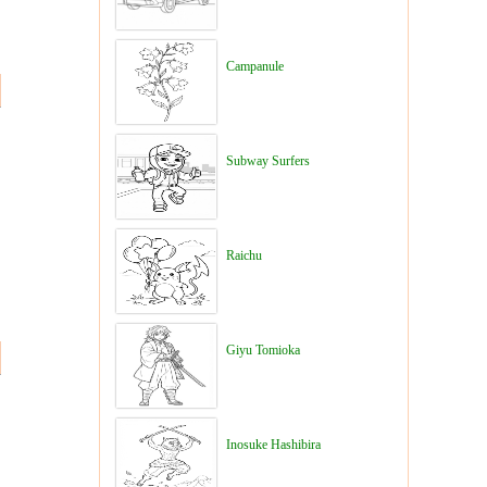
Campanule
Subway Surfers
Raichu
Giyu Tomioka
Inosuke Hashibira