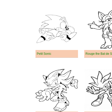
Petit Sonic
Rouge the Bat de S