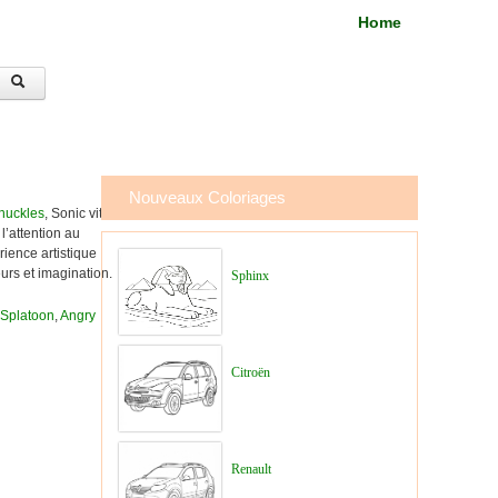
Home
Nouveaux Coloriages
nuckles
, Sonic vit
l’attention au
ience artistique
urs et imagination.
Sphinx
Splatoon
,
Angry
Citroën
Renault