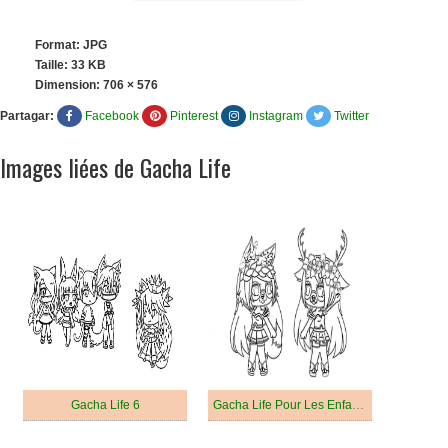
Format: JPG
Taille: 33 KB
Dimension:
706 × 576
Partagar:
Facebook
Pinterest
Instagram
Twitter
Images liées de Gacha Life
Gacha Life 6
Gacha Life Pour Les Enfants