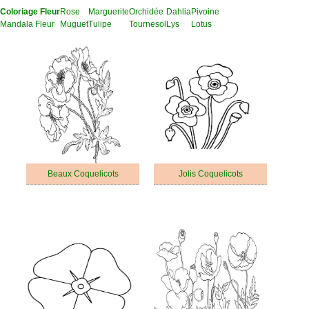
Coloriage Fleur
Rose
Marguerite
Orchidée
Dahlia
Pivoine
Mandala Fleur
Muguet
Tulipe
Tournesol
Lys
Lotus
Beaux Coquelicots
Jolis Coquelicots