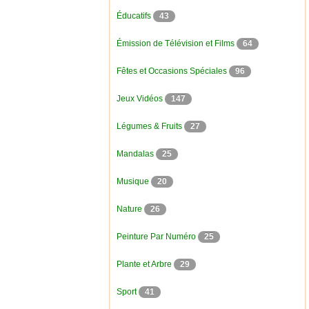
Éducatifs
43
Émission de Télévision et Films
64
Fêtes et Occasions Spéciales
96
Jeux Vidéos
147
Légumes & Fruits
27
Mandalas
25
Musique
20
Nature
26
Peinture Par Numéro
25
Plante et Arbre
29
Sport
41