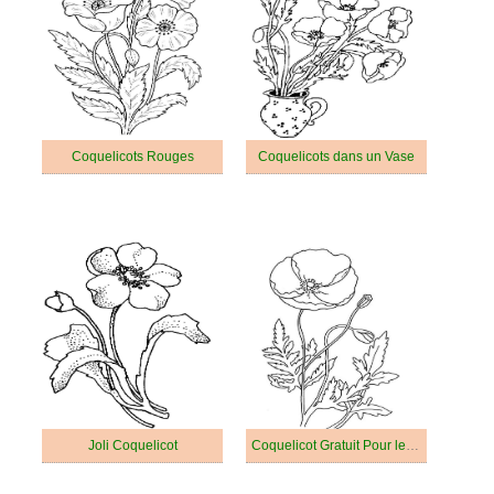
Coquelicots Rouges
Coquelicots dans un Vase
Joli Coquelicot
Coquelicot Gratuit Pour les Enfants