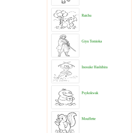
Raichu
Giyu Tomioka
Inosuke Hashibira
Psykokwak
Mouffette