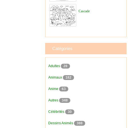
Cascade
Catégories
Adultes
28
Animaux
182
Anime
63
Autres
348
Célébrités
30
Dessins Animés
388