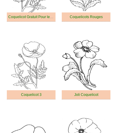
Coquelicot Gratuit Pour les Enfants
Coquelicots Rouges
Coquelicot 3
Joli Coquelicot