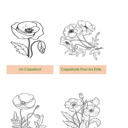
Un Coquelicot
Coquelicots Pour les Enfants