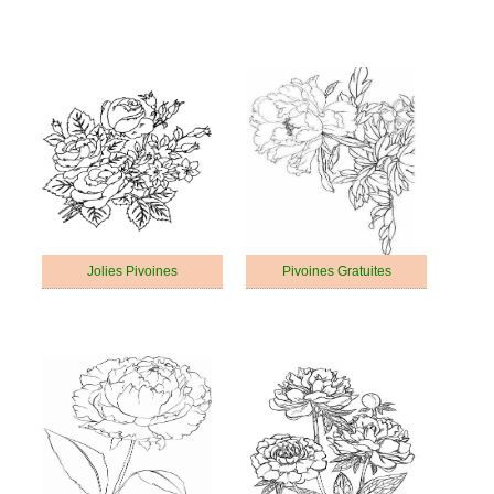
Jolies Pivoines
Pivoines Gratuites