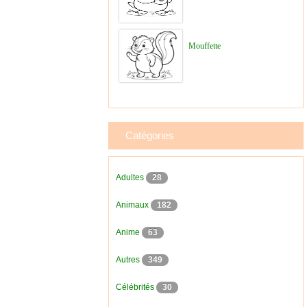
Mouffette
Catégories
Adultes
28
Animaux
182
Anime
63
Autres
349
Célébrités
30