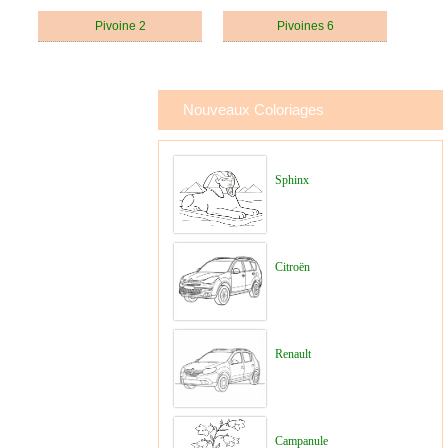
Pivoine 2
Pivoines 6
Nouveaux Coloriages
Sphinx
Citroën
Renault
Campanule