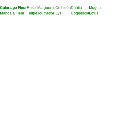
Coloriage Fleur
Rose
Marguerite
Orchidée
Dahlia
Muguet
Mandala Fleur
Tulipe
Tournesol
Lys
Coquelicot
Lotus