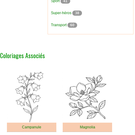
Sport
41
Super-héros
38
Transport
60
Coloriages Associés
Campanule
Magnolia