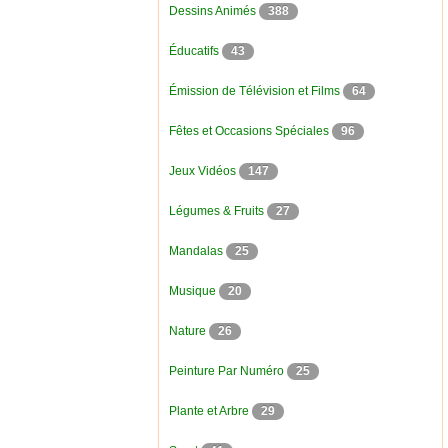
Dessins Animés
388
Éducatifs
43
Émission de Télévision et Films
64
Fêtes et Occasions Spéciales
96
Jeux Vidéos
147
Légumes & Fruits
27
Mandalas
25
Musique
20
Nature
26
Peinture Par Numéro
25
Plante et Arbre
29