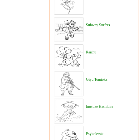
Subway Surfers
Raichu
Giyu Tomioka
Inosuke Hashibira
Psykokwak