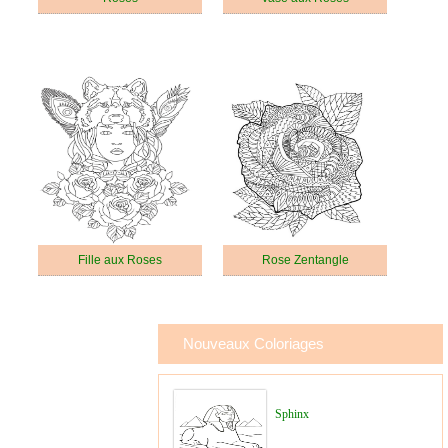
Fille aux Roses
Rose Zentangle
Nouveaux Coloriages
Sphinx