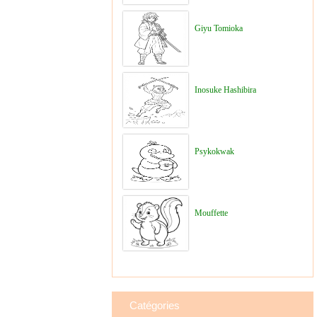
Giyu Tomioka
Inosuke Hashibira
Psykokwak
Mouffette
Catégories