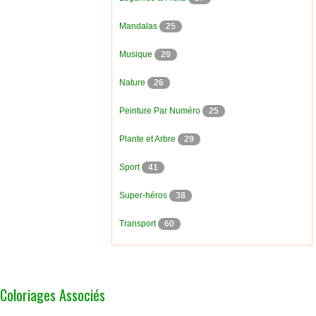
Mandalas
25
Musique
20
Nature
26
Peinture Par Numéro
25
Plante et Arbre
29
Sport
41
Super-héros
38
Transport
60
Coloriages Associés