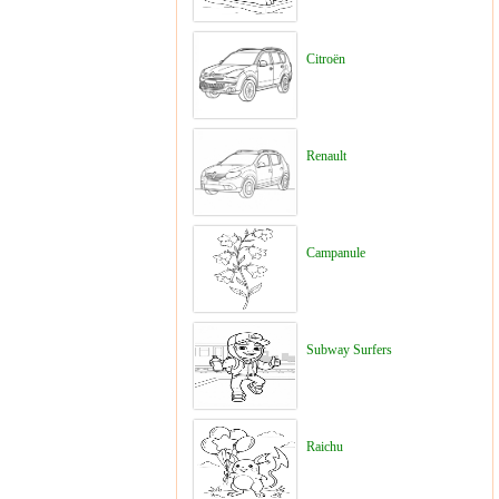
Citroën
Renault
Campanule
Subway Surfers
Raichu