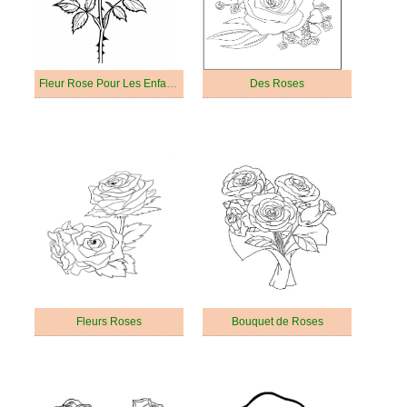
Fleur Rose Pour Les Enfants De 6 An
Des Roses
Fleurs Roses
Bouquet de Roses