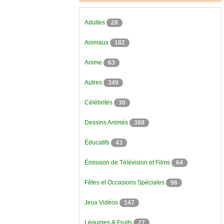
Adultes
28
Animaux
182
Anime
63
Autres
349
Célébrités
30
Dessins Animés
388
Éducatifs
43
Émission de Télévision et Films
64
Fêtes et Occasions Spéciales
96
Jeux Vidéos
147
Légumes & Fruits
27