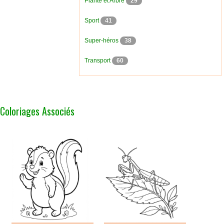
Plante et Arbre
29
Sport
41
Super-héros
38
Transport
60
Coloriages Associés