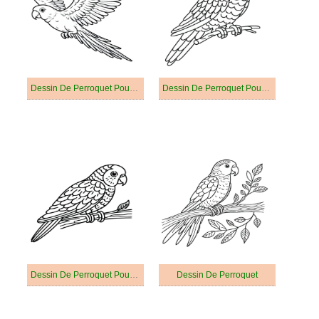
Dessin De Perroquet Pour Enfant
Dessin De Perroquet Pour Enfants
Dessin De Perroquet Pour Les Enfants
Dessin De Perroquet