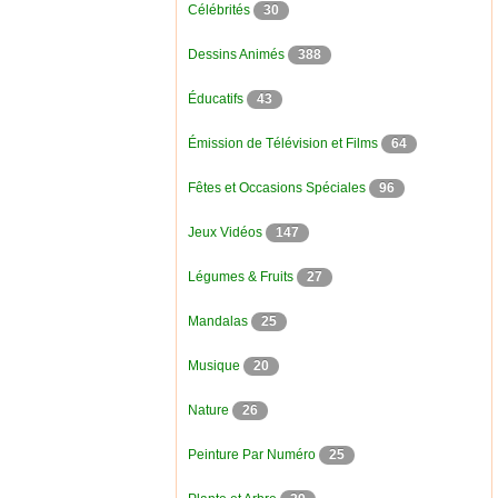
Célébrités
30
Dessins Animés
388
Éducatifs
43
Émission de Télévision et Films
64
Fêtes et Occasions Spéciales
96
Jeux Vidéos
147
Légumes & Fruits
27
Mandalas
25
Musique
20
Nature
26
Peinture Par Numéro
25