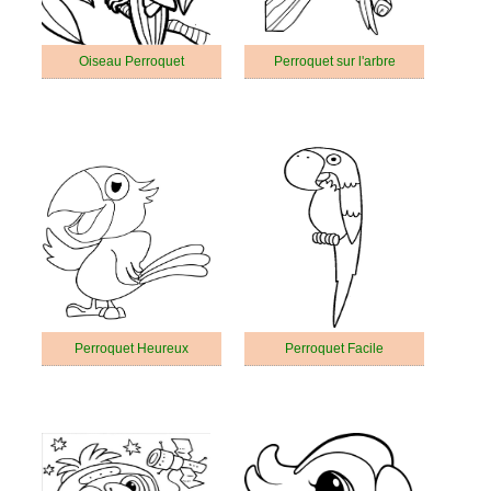
Oiseau Perroquet
Perroquet sur l'arbre
Perroquet Heureux
Perroquet Facile