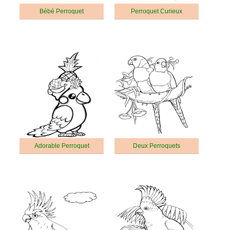
Bébé Perroquet
Perroquet Curieux
Adorable Perroquet
Deux Perroquets