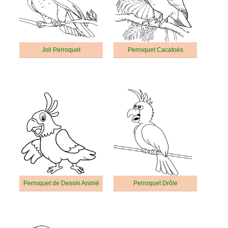
Joli Perroquet
Perroquet Cacatoès
Perroquet de Dessin Animé
Perroquet Drôle