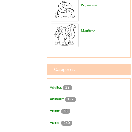
Psykokwak
Mouffette
Catégories
Adultes
28
Animaux
182
Anime
63
Autres
349