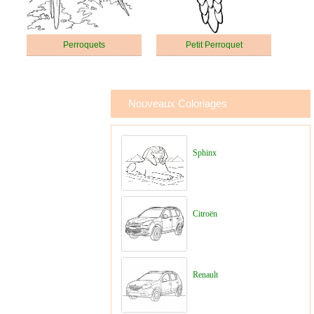
Perroquets
Petit Perroquet
Nouveaux Coloriages
Sphinx
Citroën
Renault