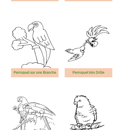
Perroquet sur une Branche
Perroquet très Drôle