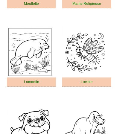
Mouffette
Mante Religieuse
Lamantin
Luciole