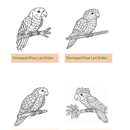
Perroquet Pour Les Enfants De 1 An
Perroquet Pour Les Enfants De 2 An