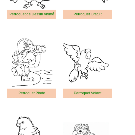
Perroquet de Dessin Animé
Perroquet Gratuit
Perroquet Pirate
Perroquet Volant