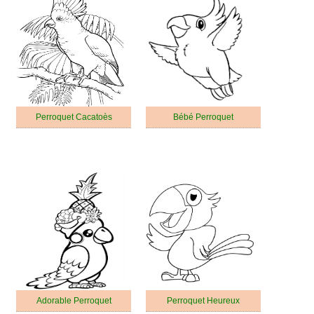
Perroquet Cacatoès
Bébé Perroquet
Adorable Perroquet
Perroquet Heureux