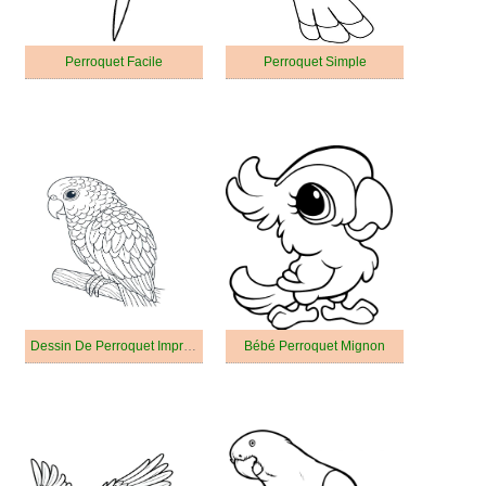
Perroquet Facile
Perroquet Simple
Dessin De Perroquet Imprimable
Bébé Perroquet Mignon