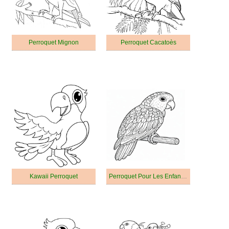
Perroquet Mignon
Perroquet Cacatoès
Kawaii Perroquet
Perroquet Pour Les Enfants De 5 An