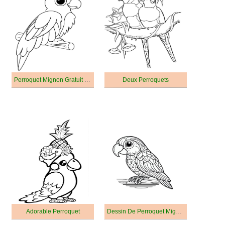
Perroquet Mignon Gratuit Pour Les Enfants
Deux Perroquets
Adorable Perroquet
Dessin De Perroquet Mignon